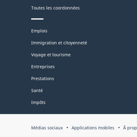
Toutes les coordonnées
Thèmes
Emplois
et
sujets
Immigration et citoyenneté
Voyage et tourisme
Entreprises
Prestations
Santé
Impôts
Organisation
Médias sociaux
Applications mobiles
Ã pro
du