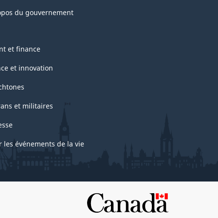
opos du gouvernement
nt et finance
nce et innovation
chtones
ans et militaires
esse
r les événements de la vie