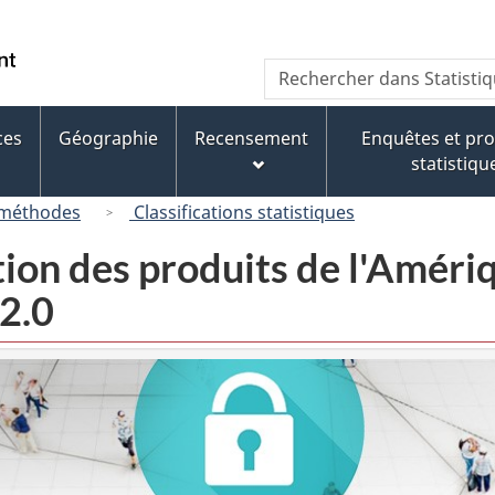
Passer
Passer
Passer
au
à
à
/
Recherche
Rechercher
contenu
« À
la
Government
dans
principal
propos
version
of
Statistique
de
HTML
ces
Géographie
Recensement
Enquêtes et p
Canada
Canada
ce
simplifiée
statistiqu
site »
 méthodes
Classifications statistiques
tion des produits de l'Amér
2.0