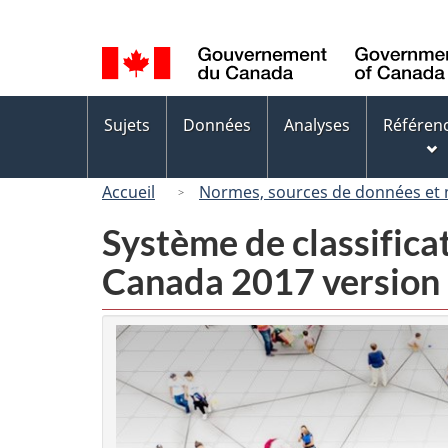
Sélection
de
la
langue
Menus
Sujets
Données
Analyses
Référen
des
sujets
Accueil
Normes, sources de données et
Système de classifica
Canada 2017 version 