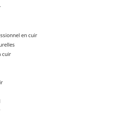
.
ssionnel en cuir
urelles
 cuir
ir
l
r