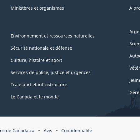
Ministères et organismes
À pr
Arge
Environnement et ressources naturelles
Scie
Sécurité nationale et défense
Auto
Culture, histoire et sport
Vétér
Services de police, justice et urgences
Jeun
Transport et infrastructure
Gére
Le Canada et le monde
pos de Canada.ca
Avis
Confidentialité