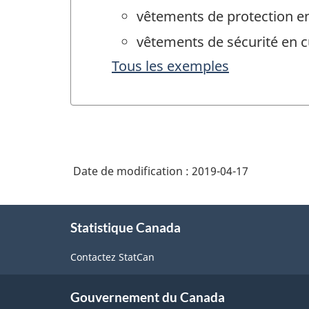
vêtements de protection en
vêtements de sécurité en c
Tous les exemples
Date de modification :
2019-04-17
À
Statistique Canada
propos
de
Contactez StatCan
ce
site
Gouvernement du Canada