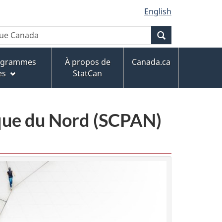
English
Recherche
rogrammes
À propos de
Canada.ca
es
StatCan
ique du Nord (SCPAN)