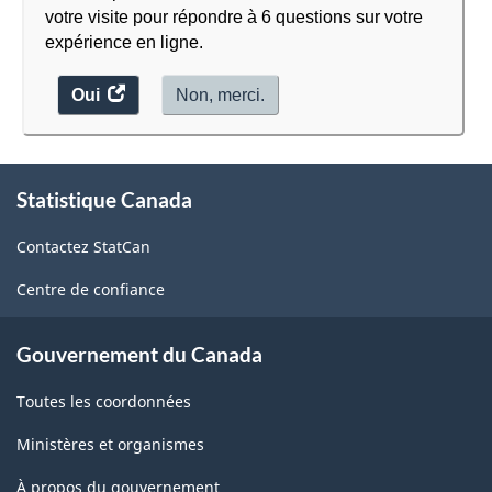
votre visite pour répondre à 6 questions sur votre
expérience en ligne.
Oui
accéder
Non, merci.
au
sondage.
À
Statistique Canada
propos
de
Contactez StatCan
ce
site
Centre de confiance
Gouvernement du Canada
Toutes les coordonnées
Ministères et organismes
À propos du gouvernement