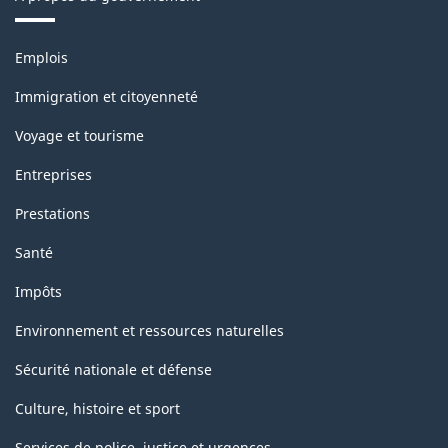
Thèmes
Emplois
et
sujets
Immigration et citoyenneté
Voyage et tourisme
Entreprises
Prestations
Santé
Impôts
Environnement et ressources naturelles
Sécurité nationale et défense
Culture, histoire et sport
Services de police, justice et urgences