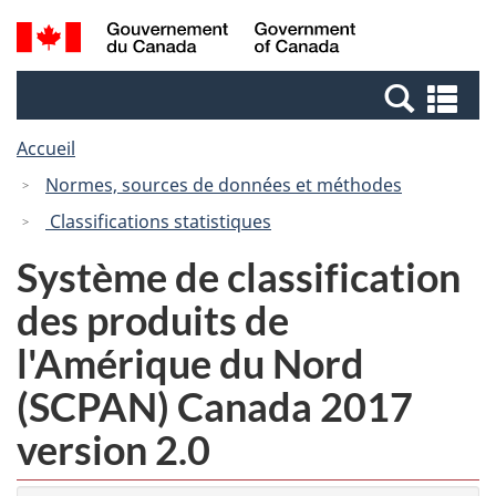
Passer
Passer
Passer
Recherche
/
au
au
à
et
Government
Gestionnaire
contenu
la
menus
of
Re
des
principal
version
Canada
et
Invitations
HTML
Accueil
me
simplifiée
Normes, sources de données et méthodes
Classifications statistiques
Système de classification
des produits de
l'Amérique du Nord
(SCPAN) Canada 2017
version 2.0