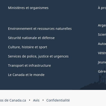
Ministères et organismes
À pr
Arge
Environnement et ressources naturelles
Scie
Sécurité nationale et défense
Auto
Culture, histoire et sport
Vétér
Services de police, justice et urgences
Jeun
Transport et infrastructure
Gére
Le Canada et le monde
pos de Canada.ca
Avis
Confidentialité