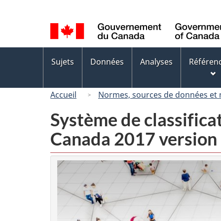
Sélection
de
la
langue
Menus
Sujets
Données
Analyses
Référen
des
sujets
Accueil
Normes, sources de données et
Système de classifica
Canada 2017 version 