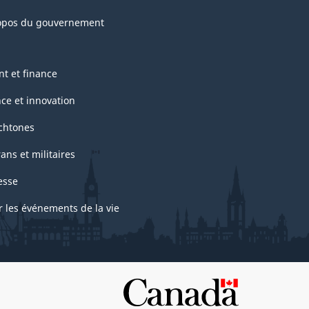
opos du gouvernement
nt et finance
nce et innovation
chtones
ans et militaires
esse
r les événements de la vie