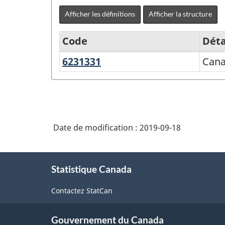
Afficher les définitions
Afficher la structure
Code
Déta
6231331
Canaux
Cana
Système
et
de
voies
classification
navigables
des
Date de modification :
2019-09-18
produits
de
À
l'Amérique
Statistique Canada
propos
du
de
Contactez StatCan
ce
Nord
site
(SCPAN)
Gouvernement du Canada