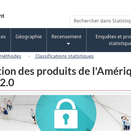
Passer
Passer
Passer
au
à
à
/
Recherche
Rechercher
contenu
« À
la
Government
dans
principal
propos
version
of
Statistique
de
HTML
ces
Géographie
Recensement
Enquêtes et p
Canada
Canada
ce
simplifiée
statistiqu
site »
 méthodes
Classifications statistiques
tion des produits de l'Amér
2.0