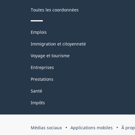
Canada
Toutes les coordonnées
2017
version
Thèmes
2.0
Emplois
et
-
sujets
Immigration et citoyenneté
Structure
Voyage et tourisme
de
Entreprises
la
Prestations
classification
Santé
Impôts
Organisation
Médias sociaux
Applications mobiles
Ã pro
du