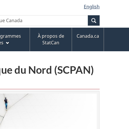
English
Recherche
rogrammes
À propos de
Canada.ca
es
StatCan
ique du Nord (SCPAN)