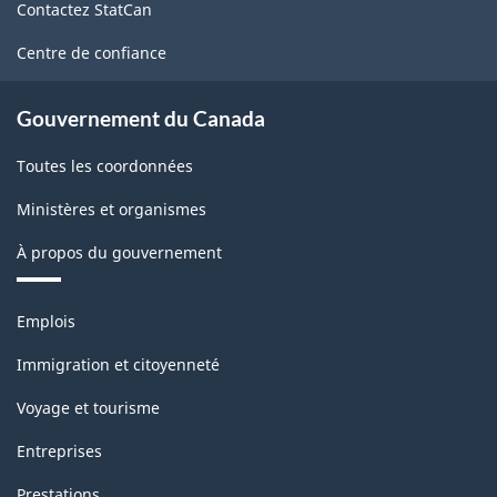
Contactez StatCan
ce
site
Centre de confiance
Gouvernement du Canada
Toutes les coordonnées
Ministères et organismes
À propos du gouvernement
Thèmes
Emplois
et
sujets
Immigration et citoyenneté
Voyage et tourisme
Entreprises
Prestations