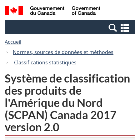
Passer
Passer
Recherche
/
au
à
et
Government
contenu
la
menus
of
Re
principal
version
Canada
et
HTML
Accueil
me
simplifiée
Normes, sources de données et méthodes
Classifications statistiques
Système de classification
des produits de
l'Amérique du Nord
(SCPAN) Canada 2017
version 2.0