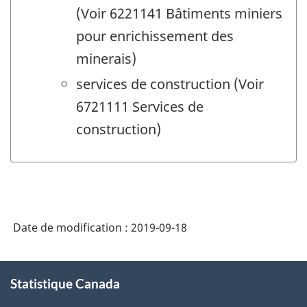
(Voir 6221141 Bâtiments miniers
pour enrichissement des
minerais)
services de construction (Voir
6721111 Services de
construction)
Date de modification :
2019-09-18
À
Statistique Canada
propos
de