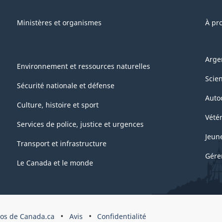
Ministères et organismes
À pr
Arge
Environnement et ressources naturelles
Scie
Sécurité nationale et défense
Auto
Culture, histoire et sport
Vétér
Services de police, justice et urgences
Jeun
Transport et infrastructure
Gére
Le Canada et le monde
pos de Canada.ca
Avis
Confidentialité