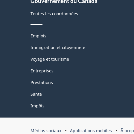
Gouvernement du Canada
Toutes les coordonnées
Thèmes
Emplois
et
sujets
Immigration et citoyenneté
Voyage et tourisme
Entreprises
Prestations
Santé
Impôts
Organisation
Médias sociaux
Applications mobiles
Ã pro