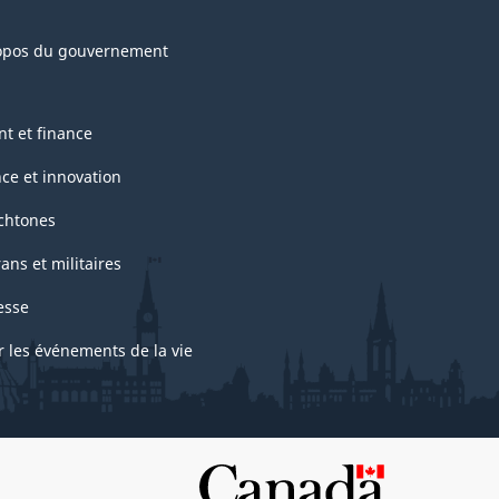
opos du gouvernement
nt et finance
nce et innovation
chtones
ans et militaires
esse
r les événements de la vie