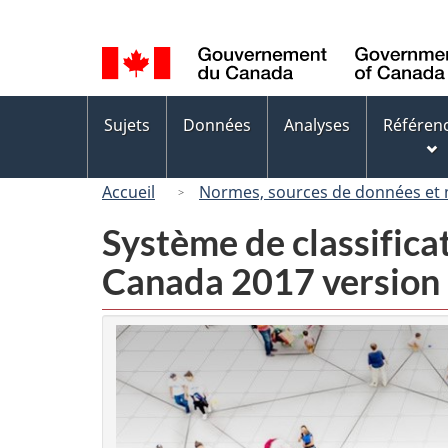
Sélection
de
la
langue
Menus
Sujets
Données
Analyses
Référen
des
sujets
Accueil
Normes, sources de données et
Système de classifica
Canada 2017 version 