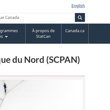
English
Recherche
rogrammes
À propos de
Canada.ca
es
StatCan
ique du Nord (SCPAN)