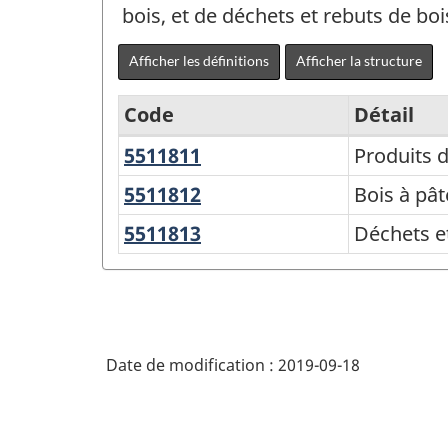
bois, et de déchets et rebuts de boi
Afficher les définitions
Afficher la structure
Code
Détail
5511811
Produits
Produits d
Système
de
de
5511812
Bois
Bois à pât
bois
à
classification
5511813
Déchets
Déchets et
brut
pâte
des
et
en
et
rebuts
produits
gros
pâte
de
de
de
bois,
l'Amérique
bois,
Date de modification :
2019-09-18
en
du
en
gros
gros
Nord