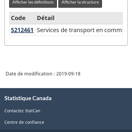
Afficher les définitions
Afficher la structure
Code
Détail
5212461
Services de transport en commun 
Services de transport en commun u
Système
de
classification
des
produits
Date de modification :
2019-09-18
de
l'Amérique
À
Statistique Canada
propos
du
de
Nord
Contactez StatCan
ce
(SCPAN)
site
Centre de confiance
Canada