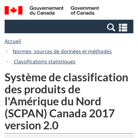
Passer
Passer
Recherche
/
au
à
et
Government
contenu
la
menus
of
Re
principal
version
Canada
et
HTML
Accueil
me
simplifiée
Normes, sources de données et méthodes
Classifications statistiques
Système de classification
des produits de
l'Amérique du Nord
(SCPAN) Canada 2017
version 2.0