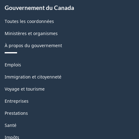
2017
Gouvernement du Canada
version
Toutes les coordonnées
2.0
Ministères et organismes
-
À propos du gouvernement
Structure
de
Thèmes
Emplois
la
et
sujets
classification
Immigration et citoyenneté
Voyage et tourisme
Entreprises
Prestations
Santé
Impôts