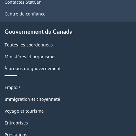
Contactez StatCan
ce
site
Centre de confiance
Gouvernement du Canada
Toutes les coordonnées
Ministères et organismes
À propos du gouvernement
Thèmes
Emplois
et
sujets
Immigration et citoyenneté
Voyage et tourisme
Entreprises
Prestations