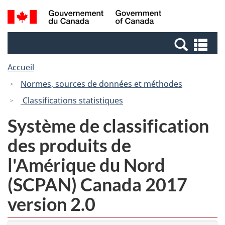
Passer
Passer
Passer
Recherche
/
au
au
à
et
Government
Gestionnaire
contenu
la
menus
of
Re
des
principal
version
Canada
et
Invitations
HTML
Accueil
me
simplifiée
Normes, sources de données et méthodes
Classifications statistiques
Système de classification
des produits de
l'Amérique du Nord
(SCPAN) Canada 2017
version 2.0