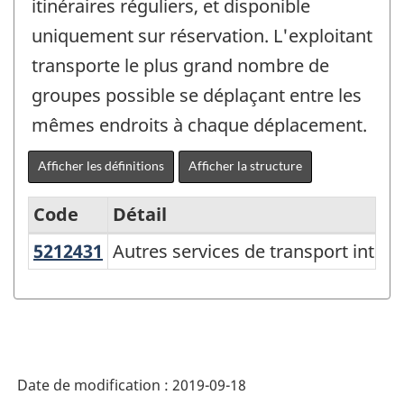
itinéraires réguliers, et disponible
uniquement sur réservation. L'exploitant
transporte le plus grand nombre de
groupes possible se déplaçant entre les
mêmes endroits à chaque déplacement.
Afficher les définitions
Afficher la structure
Code
Détail
5212431
Autres services de transport inte
Autres services de transport interu
Système
de
classification
des
produits
Date de modification :
2019-09-18