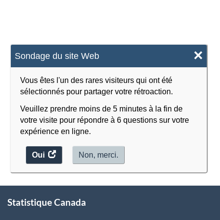
de
l'Amérique
du
Nord
×
Sondage du site Web
(SCPAN)
Canada
Vous êtes l'un des rares visiteurs qui ont été
sélectionnés pour partager votre rétroaction.
2017
Veuillez prendre moins de 5 minutes à la fin de
version
votre visite pour répondre à 6 questions sur votre
2.0
expérience en ligne.
-
Oui
accéder
Non, merci.
Structure
au
de
sondage.
À
la
Statistique Canada
propos
classification
de