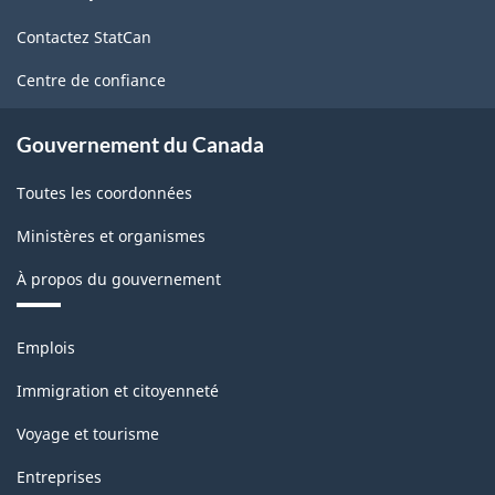
de
Nord
Contactez StatCan
ce
(SCPAN)
site
Centre de confiance
Canada
2017
Gouvernement du Canada
version
Toutes les coordonnées
2.0
Ministères et organismes
-
À propos du gouvernement
Structure
de
Thèmes
Emplois
la
et
sujets
classification
Immigration et citoyenneté
Voyage et tourisme
Entreprises