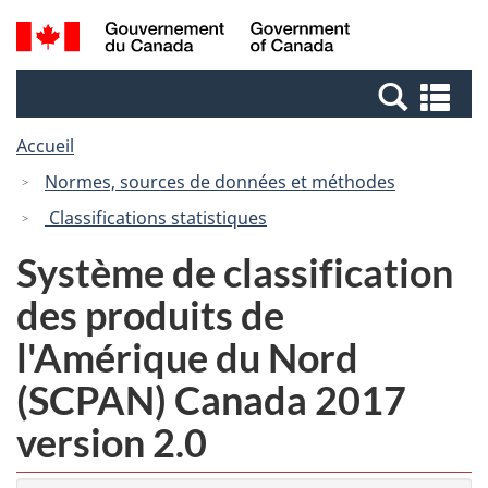
Passer
Passer
Recherche
/
au
à
et
Government
contenu
la
menus
of
Re
principal
version
Canada
et
HTML
Accueil
me
simplifiée
Normes, sources de données et méthodes
Classifications statistiques
Système de classification
des produits de
l'Amérique du Nord
(SCPAN) Canada 2017
version 2.0