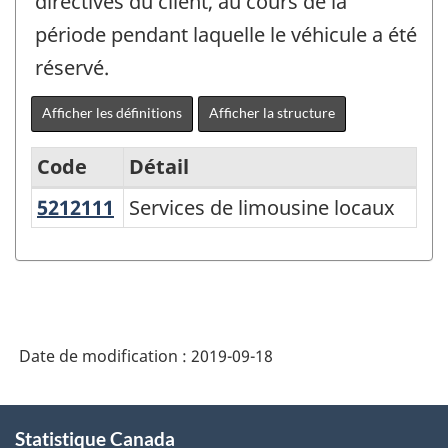
directives du client, au cours de la
période pendant laquelle le véhicule a été
réservé.
Afficher les définitions
Afficher la structure
Code
Détail
5212111
Services de limousine locaux
Services de limousine locaux
Système
de
classification
des
produits
Date de modification :
2019-09-18
de
l'Amérique
À
Statistique Canada
propos
du