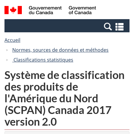
Passer
Passer
Recherche
/
au
à
et
Government
contenu
la
menus
of
Re
principal
version
Canada
et
HTML
Accueil
me
simplifiée
Normes, sources de données et méthodes
Classifications statistiques
Système de classification
des produits de
l'Amérique du Nord
(SCPAN) Canada 2017
version 2.0