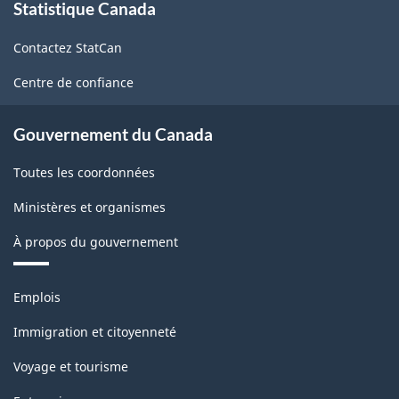
Statistique Canada
propos
de
Contactez StatCan
ce
site
Centre de confiance
Gouvernement du Canada
Toutes les coordonnées
Ministères et organismes
À propos du gouvernement
Thèmes
Emplois
et
sujets
Immigration et citoyenneté
Voyage et tourisme