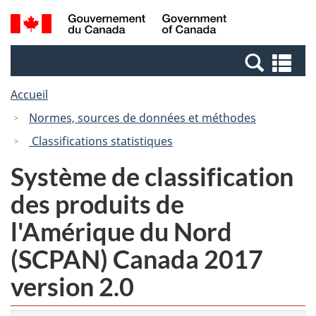
Passer
Passer
Recherche
/
au
à
et
Government
contenu
la
menus
of
Re
principal
version
Canada
et
HTML
Accueil
me
simplifiée
Normes, sources de données et méthodes
Classifications statistiques
Système de classification
des produits de
l'Amérique du Nord
(SCPAN) Canada 2017
version 2.0