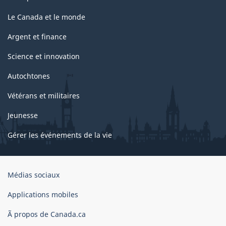
Le Canada et le monde
Argent et finance
Science et innovation
Autochtones
Vétérans et militaires
Jeunesse
Gérer les événements de la vie
Organisation
Médias sociaux
du
gouvernement
Applications mobiles
du
Ã propos de Canada.ca
Canada