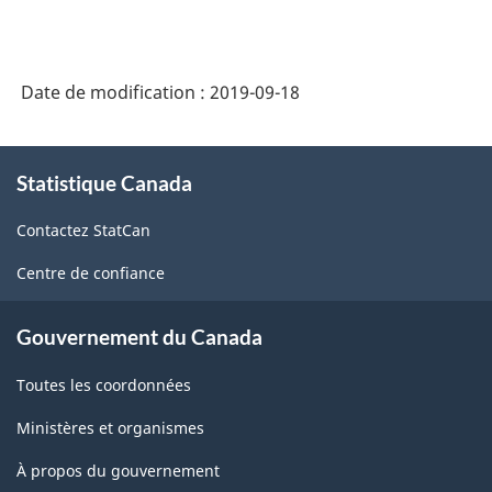
des
produits
de
Date de modification :
2019-09-18
l'Amérique
du
À
Nord
Statistique Canada
propos
de
(SCPAN)
Contactez StatCan
ce
Canada
site
Centre de confiance
2017
version
Gouvernement du Canada
2.0
Toutes les coordonnées
-
Ministères et organismes
Structure
de
À propos du gouvernement