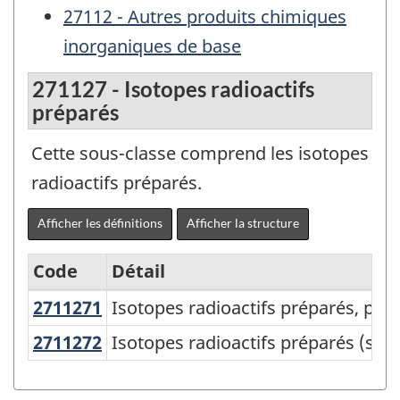
27112 - Autres produits chimiques
inorganiques de base
271127 - Isotopes radioactifs
préparés
Cette sous-classe comprend les isotopes
radioactifs préparés.
Afficher les définitions
Afficher la structure
Code
Détail
2711271
Isotopes radioactifs préparés, p
Isotopes radioactifs préparés, pou
Système
de
2711272
Isotopes radioactifs préparés (s
Isotopes radioactifs préparés (sau
classification