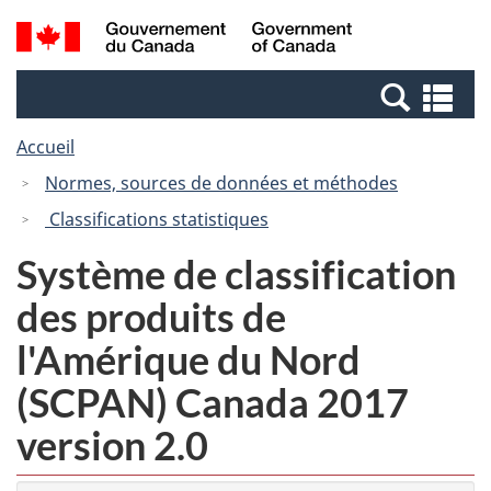
Passer
Passer
Recherche
/
au
à
et
Government
contenu
la
menus
of
Re
principal
version
Canada
et
HTML
Accueil
me
simplifiée
Normes, sources de données et méthodes
Classifications statistiques
Système de classification
des produits de
l'Amérique du Nord
(SCPAN) Canada 2017
version 2.0