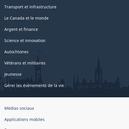
Transport et infrastructure
Le Canada et le monde
Argent et finance
Science et innovation
Autochtones
Vétérans et militaires
Jeunesse
Gérer les événements de la vie
Organisation
Médias sociaux
du
gouvernement
Applications mobiles
du