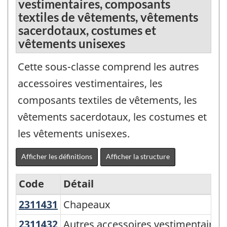
vestimentaires, composants
textiles de vêtements, vêtements
sacerdotaux, costumes et
vêtements unisexes
Cette sous-classe comprend les autres
accessoires vestimentaires, les
composants textiles de vêtements, les
vêtements sacerdotaux, les costumes et
les vêtements unisexes.
Afficher les définitions
Afficher la structure
Code
Détail
2311431
Chapeaux
Chapeaux
Système
de
2311432
Autres accessoires vestimentaire
Autres accessoires vestimentaires,