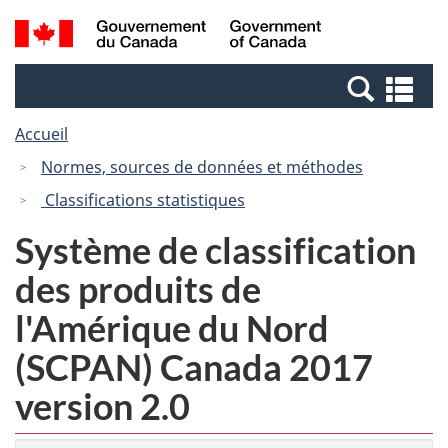
Passer
Passer
Recherche
/
au
à
et
Government
contenu
la
menus
of
Re
principal
version
Canada
et
HTML
Accueil
me
simplifiée
Normes, sources de données et méthodes
Classifications statistiques
Système de classification
des produits de
l'Amérique du Nord
(SCPAN) Canada 2017
version 2.0