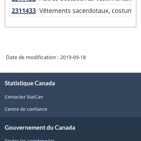
classification
2311433
Vêtements sacerdotaux, costume
Vêtements sacerdotaux, costumes 
des
produits
de
l'Amérique
Date de modification :
2019-09-18
du
Nord
À
(SCPAN)
Statistique Canada
propos
Canada
de
Contactez StatCan
ce
2017
site
Centre de confiance
version
2.0
Gouvernement du Canada
-
Toutes les coordonnées