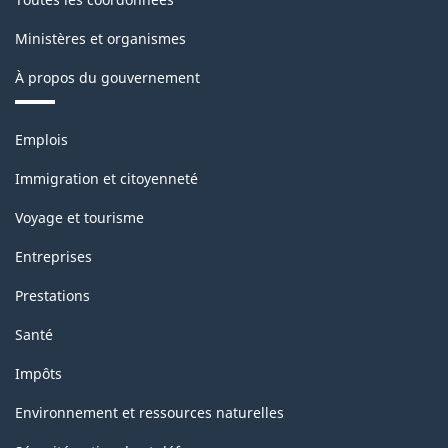
Structure
de
Ministères et organismes
la
À propos du gouvernement
classification
Thèmes
Emplois
et
sujets
Immigration et citoyenneté
Voyage et tourisme
Entreprises
Prestations
Santé
Impôts
Environnement et ressources naturelles