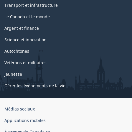
Transport et infrastructure
Le Canada et le monde
Argent et finance
Science et innovation
Autochtones
Vétérans et militaires
Jeunesse
Gérer les événements de la vie
Organisation
Médias sociaux
du
gouvernement
Applications mobiles
du
Ã propos de Canada.ca