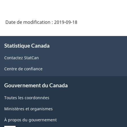
classification
des
produits
Date de modification :
2019-09-18
de
l'Amérique
À
Statistique Canada
propos
du
de
Nord
Contactez StatCan
ce
(SCPAN)
site
Centre de confiance
Canada
2017
Gouvernement du Canada
version
Toutes les coordonnées
2.0
Ministères et organismes
-
À propos du gouvernement
Structure