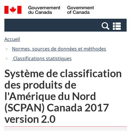
Passer
Passer
Recherche
/
au
à
et
Government
contenu
la
menus
of
Re
principal
version
Canada
et
HTML
Accueil
me
simplifiée
Normes, sources de données et méthodes
Classifications statistiques
Système de classification
des produits de
l'Amérique du Nord
(SCPAN) Canada 2017
version 2.0