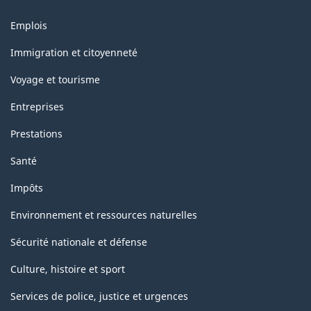
de
Thèmes
Emplois
la
et
sujets
classification
Immigration et citoyenneté
Voyage et tourisme
Entreprises
Prestations
Santé
Impôts
Environnement et ressources naturelles
Sécurité nationale et défense
Culture, histoire et sport
Services de police, justice et urgences