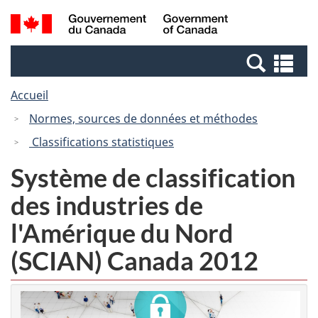
Passer
Passer
Recherche
/
au
à
et
Government
contenu
la
menus
of
Re
principal
version
Canada
et
HTML
Accueil
me
simplifiée
Normes, sources de données et méthodes
Classifications statistiques
Système de classification
des industries de
l'Amérique du Nord
(SCIAN) Canada 2012