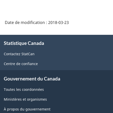
Date de modification :
2018-03-23
À
Statistique Canada
propos
de
Contactez StatCan
ce
site
Centre de confiance
Gouvernement du Canada
Toutes les coordonnées
Ministères et organismes
À propos du gouvernement