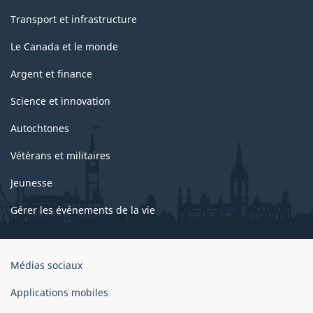
Transport et infrastructure
Le Canada et le monde
Argent et finance
Science et innovation
Autochtones
Vétérans et militaires
Jeunesse
Gérer les événements de la vie
Organisation
Médias sociaux
du
gouvernement
Applications mobiles
du