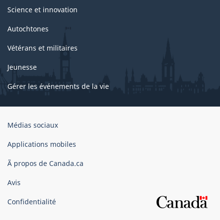
Science et innovation
Autochtones
Vétérans et militaires
Jeunesse
Gérer les événements de la vie
Organisation
Médias sociaux
du
gouvernement
Applications mobiles
du
Ã propos de Canada.ca
Canada
Avis
Confidentialité