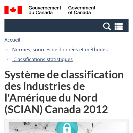
Passer
Passer
Recherche
/
au
à
et
Government
contenu
la
menus
of
Re
principal
version
Canada
et
HTML
Accueil
me
simplifiée
Normes, sources de données et méthodes
Classifications statistiques
Système de classification
des industries de
l'Amérique du Nord
(SCIAN) Canada 2012