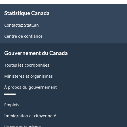
À
Statistique Canada
propos
de
Contactez StatCan
ce
site
Centre de confiance
Gouvernement du Canada
Toutes les coordonnées
Ministères et organismes
À propos du gouvernement
Thèmes
Emplois
et
sujets
Immigration et citoyenneté
Voyage et tourisme