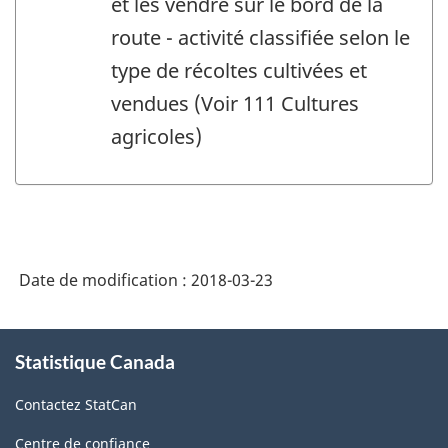
et les vendre sur le bord de la
route - activité classifiée selon le
type de récoltes cultivées et
vendues (Voir 111 Cultures
agricoles)
Date de modification :
2018-03-23
À
Statistique Canada
propos
de
Contactez StatCan
ce
site
Centre de confiance