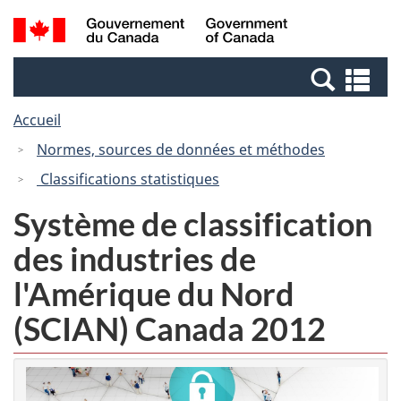
Passer
Passer
Recherche
/
au
à
et
Government
contenu
la
menus
of
Re
principal
version
Canada
et
HTML
Accueil
me
simplifiée
Normes, sources de données et méthodes
Classifications statistiques
Système de classification
des industries de
l'Amérique du Nord
(SCIAN) Canada 2012