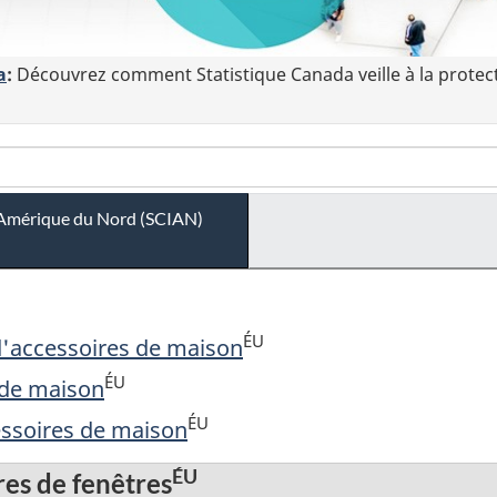
a
:
Découvrez comment Statistique Canada veille à la protec
 l'Amérique du Nord (SCIAN)
ÉU
d'accessoires de maison
ÉU
 de maison
ÉU
essoires de maison
ÉU
es de fenêtres