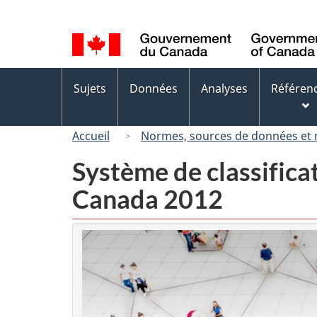
Sélection
de
la
langue
Menus
Sujets
Données
Analyses
Référen
des
sujets
Accueil
Normes, sources de données et
Système de classifica
Canada 2012