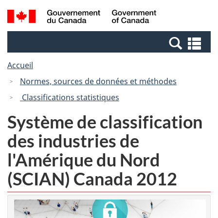
Passer
Passer
Recherche
/
au
à
et
Government
contenu
la
menus
of
Re
principal
version
Canada
et
HTML
Accueil
me
simplifiée
Normes, sources de données et méthodes
Classifications statistiques
Système de classification
des industries de
l'Amérique du Nord
(SCIAN) Canada 2012