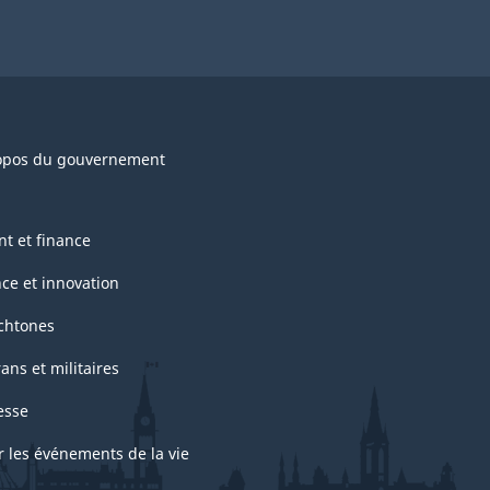
opos du gouvernement
nt et finance
nce et innovation
chtones
ans et militaires
esse
r les événements de la vie