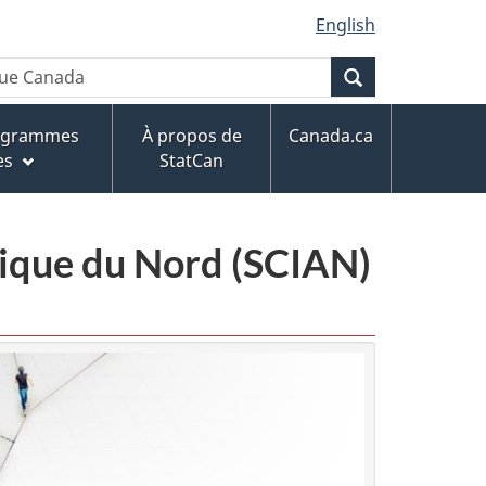
English
Recherche
rogrammes
À propos de
Canada.ca
es
StatCan
érique du Nord (SCIAN)