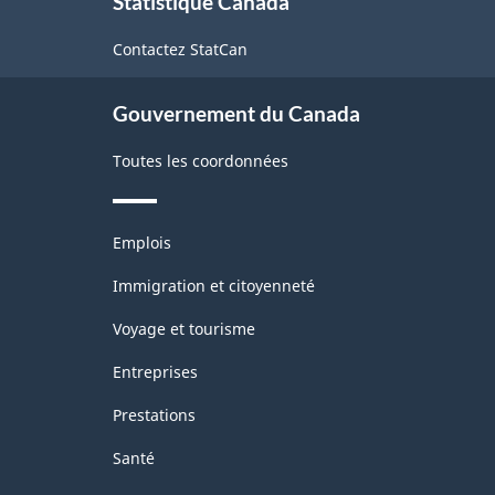
Statistique Canada
propos
du
de
Contactez StatCan
ce
Nord
site
(SCIAN)
Gouvernement du Canada
Canada
Toutes les coordonnées
2012
-
Thèmes
Structure
Emplois
et
de
sujets
Immigration et citoyenneté
la
Voyage et tourisme
classification
Entreprises
Prestations
Santé