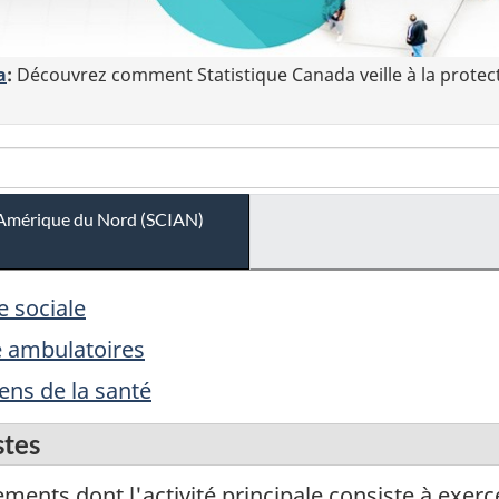
a
:
Découvrez comment Statistique Canada veille à la protec
 l'Amérique du Nord (SCIAN)
e sociale
é ambulatoires
iens de la santé
stes
ents dont l'activité principale consiste à exercer