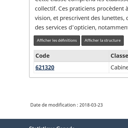
collectif. Ces praticiens procèdent
vision, et prescrivent des lunettes,
des services d'opticien, notamment
Afficher les définitions
Afficher la structure
Code
Class
621320
Cabinets
Cabine
Système
d'optométristes
de
classification
des
Date de modification :
2018-03-23
industries
de
À
l'Amérique