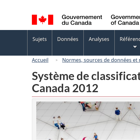
Sélection
de
la
langue
Menus
Sujets
Données
Analyses
Référen
des
sujets
Accueil
Normes, sources de données et
Système de classifica
Canada 2012