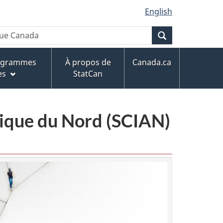
English
Recherche
rogrammes
À propos de
Canada.ca
es
StatCan
érique du Nord (SCIAN)