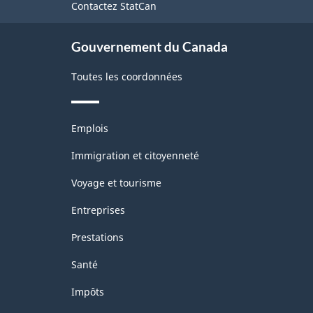
Contactez StatCan
ce
site
Gouvernement du Canada
Toutes les coordonnées
Thèmes
Emplois
et
sujets
Immigration et citoyenneté
Voyage et tourisme
Entreprises
Prestations
Santé
Impôts