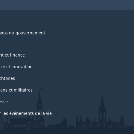
opos du gouvernement
nt et finance
nce et innovation
chtones
ans et militaires
esse
r les événements de la vie