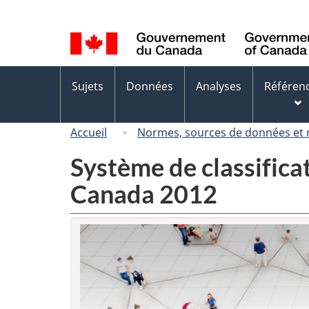
Sélection
de
la
langue
Menus
Sujets
Données
Analyses
Référen
des
sujets
Accueil
Normes, sources de données et
Système de classifica
Canada 2012