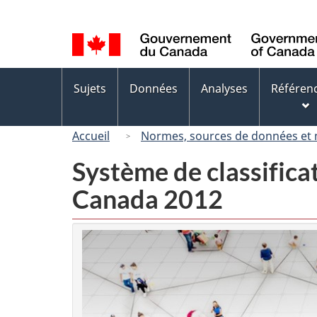
Sélection
de
la
langue
Menus
Sujets
Données
Analyses
Référen
des
sujets
Accueil
Normes, sources de données et
Système de classifica
Canada 2012