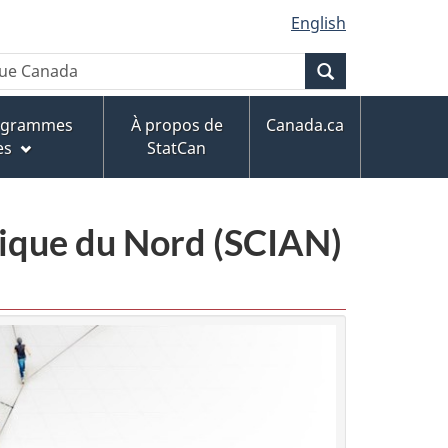
English
Recherche
rogrammes
À propos de
Canada.ca
es
StatCan
érique du Nord (SCIAN)