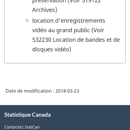
préservation (Voir 519122
Archives)
location d'enregistrements
vidéo au grand public (Voir
532230 Location de bandes et de
disques vidéo)
Date de modification :
2018-03-23
À
Statistique Canada
propos
de
Contactez StatCan
ce