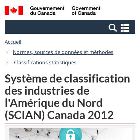
Passer
Passer
Recherche
/
au
à
et
Government
contenu
la
menus
of
Re
principal
version
Canada
et
HTML
Accueil
me
simplifiée
Normes, sources de données et méthodes
Classifications statistiques
Système de classification
des industries de
l'Amérique du Nord
(SCIAN) Canada 2012