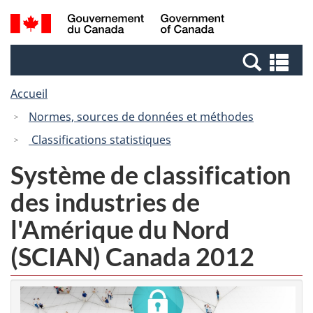
Passer
Passer
Recherche
/
au
à
et
Government
contenu
la
menus
of
Re
principal
version
Canada
et
HTML
Accueil
me
simplifiée
Normes, sources de données et méthodes
Classifications statistiques
Système de classification
des industries de
l'Amérique du Nord
(SCIAN) Canada 2012