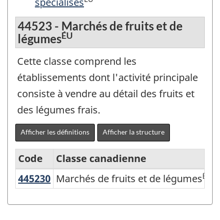
spécialisés
44523 - Marchés de fruits et de
ÉU
légumes
Cette classe comprend les
établissements dont l'activité principale
consiste à vendre au détail des fruits et
des légumes frais.
Afficher les définitions
Afficher la structure
Code
Classe canadienne
ÉU
445230
Marchés de fruits et de légumes
Marchés de fruits et de légumes
Système
de
classification