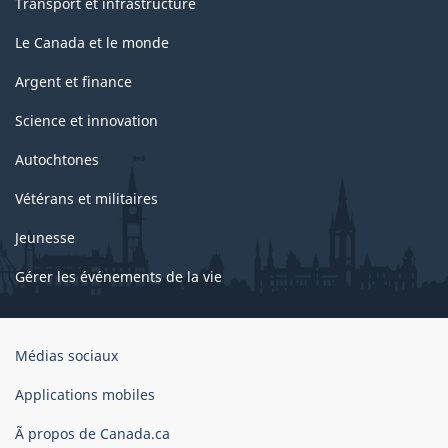
Transport et infrastructure
Le Canada et le monde
Argent et finance
Science et innovation
Autochtones
Vétérans et militaires
Jeunesse
Gérer les événements de la vie
Organisation
Médias sociaux
du
gouvernement
Applications mobiles
du
Ã propos de Canada.ca
Canada