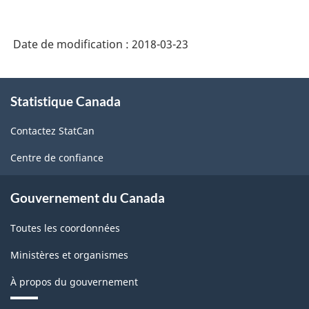
des
industries
Date de modification :
2018-03-23
de
l'Amérique
À
Statistique Canada
propos
du
de
Nord
Contactez StatCan
ce
(SCIAN)
site
Centre de confiance
Canada
2012
Gouvernement du Canada
-
Toutes les coordonnées
Structure
Ministères et organismes
de
À propos du gouvernement
la