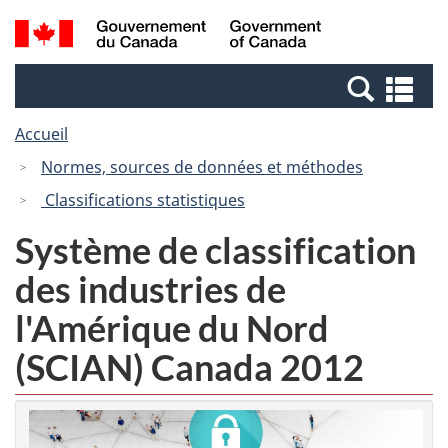
Passer
Passer
Recherche
/
au
à
et
Government
contenu
la
menus
of
Re
principal
version
Canada
et
HTML
Accueil
me
simplifiée
Normes, sources de données et méthodes
Classifications statistiques
Système de classification
des industries de
l'Amérique du Nord
(SCIAN) Canada 2012