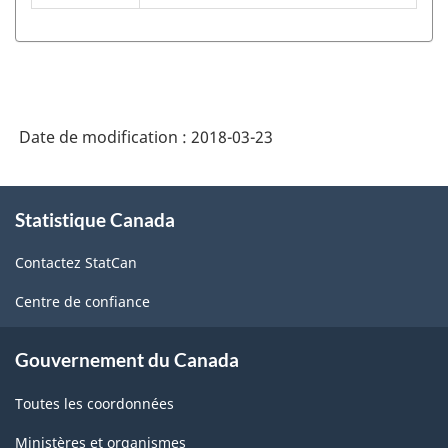
de
classification
des
industries
Date de modification :
2018-03-23
de
l'Amérique
À
Statistique Canada
propos
du
de
Nord
Contactez StatCan
ce
(SCIAN)
site
Centre de confiance
Canada
2012
Gouvernement du Canada
-
Toutes les coordonnées
Structure
Ministères et organismes