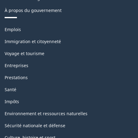
de
À propos du gouvernement
la
classification
Thèmes
Emplois
et
sujets
Immigration et citoyenneté
Voyage et tourisme
Entreprises
Prestations
Santé
Impôts
Environnement et ressources naturelles
Sécurité nationale et défense
Culture, histoire et sport