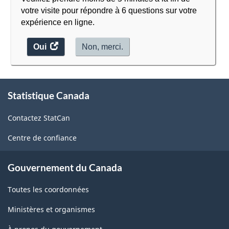
votre visite pour répondre à 6 questions sur votre
expérience en ligne.
Oui
accéder
Non, merci.
au
sondage.
À
Statistique Canada
propos
de
Contactez StatCan
ce
site
Centre de confiance
Gouvernement du Canada
Toutes les coordonnées
Ministères et organismes