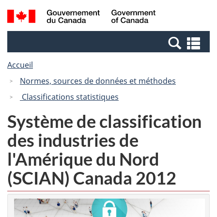
Passer
Passer
Passer
Recherche
/
au
au
à
et
Government
Gestionnaire
contenu
la
menus
of
Re
des
principal
version
Canada
et
Invitations
HTML
Accueil
me
simplifiée
Normes, sources de données et méthodes
Classifications statistiques
Système de classification
des industries de
l'Amérique du Nord
(SCIAN) Canada 2012