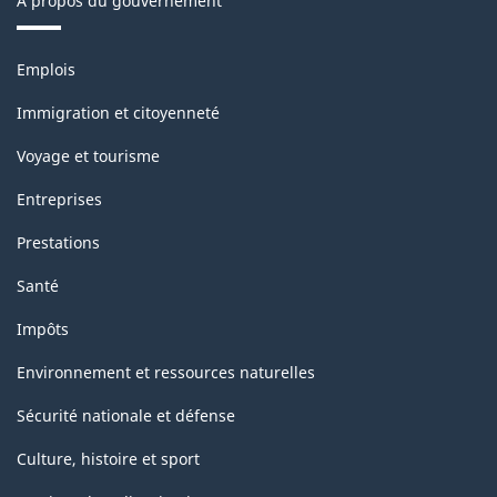
À propos du gouvernement
Thèmes
Emplois
et
sujets
Immigration et citoyenneté
Voyage et tourisme
Entreprises
Prestations
Santé
Impôts
Environnement et ressources naturelles
Sécurité nationale et défense
Culture, histoire et sport