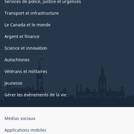
Services de police, justice et urgences
Transport et infrastructure
Le Canada et le monde
Argent et finance
Science et innovation
Autochtones
Vétérans et militaires
Jeunesse
Gérer les événements de la vie
Organisation
Médias sociaux
du
gouvernement
Applications mobiles