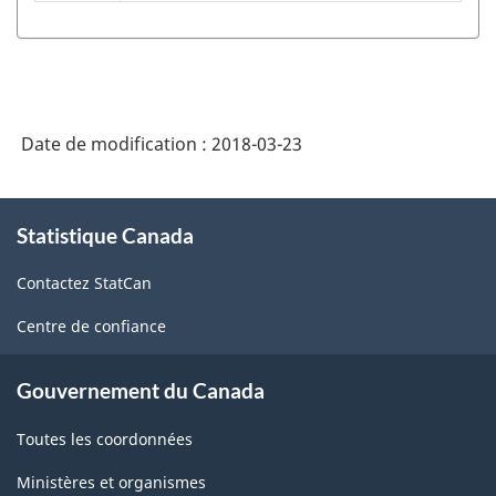
de
classification
des
industries
Date de modification :
2018-03-23
de
l'Amérique
À
Statistique Canada
propos
du
de
Nord
Contactez StatCan
ce
(SCIAN)
site
Centre de confiance
Canada
2012
Gouvernement du Canada
-
Toutes les coordonnées
Structure
Ministères et organismes