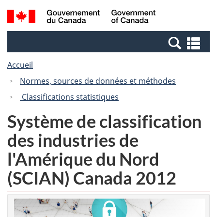
Passer
Passer
Recherche
/
au
à
et
Government
contenu
la
menus
of
Re
principal
version
Canada
et
HTML
Accueil
me
simplifiée
Normes, sources de données et méthodes
Classifications statistiques
Système de classification
des industries de
l'Amérique du Nord
(SCIAN) Canada 2012