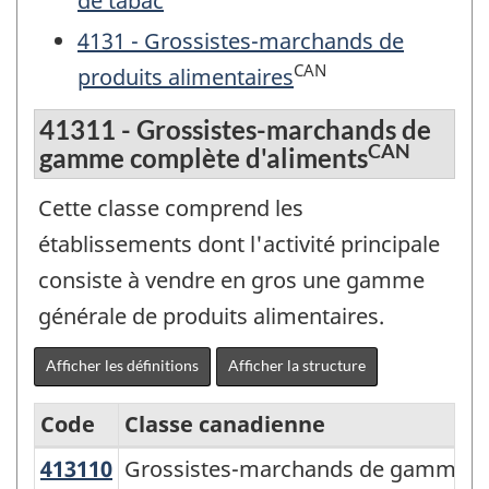
de tabac
4131 - Grossistes-marchands de
CAN
produits alimentaires
41311 - Grossistes-marchands de
CAN
gamme complète d'aliments
Cette classe comprend les
établissements dont l'activité principale
consiste à vendre en gros une gamme
générale de produits alimentaires.
Afficher les définitions
Afficher la structure
Code
Classe canadienne
413110
Grossistes-marchands de gamme c
Grossistes-marchands de gamme co
Système