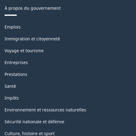
de
À propos du gouvernement
la
classification
Thèmes
Emplois
et
sujets
Immigration et citoyenneté
Voyage et tourisme
Entreprises
Prestations
Santé
Impôts
Environnement et ressources naturelles
Sécurité nationale et défense
Culture, histoire et sport