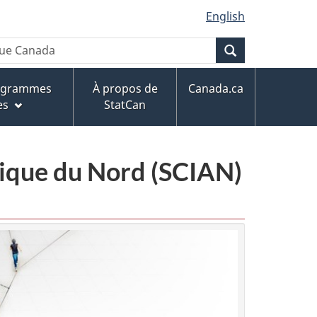
English
Recherche
rogrammes
À propos de
Canada.ca
es
StatCan
érique du Nord (SCIAN)