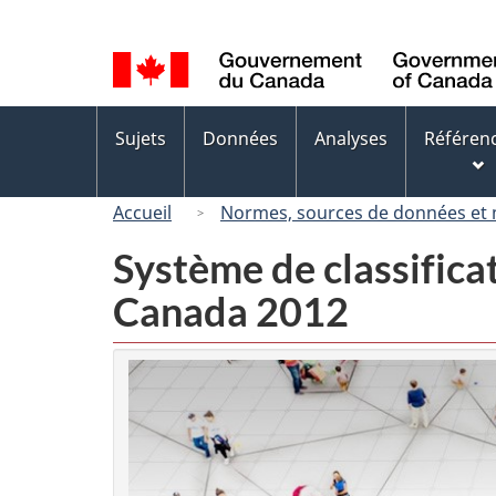
Sélection
de
la
langue
Menus
Sujets
Données
Analyses
Référen
des
sujets
Accueil
Normes, sources de données et
Système de classifica
Canada 2012