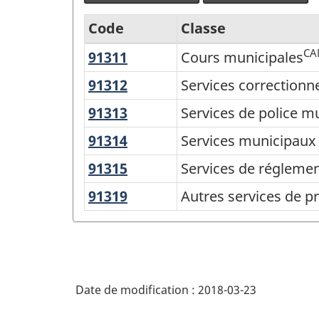
Code
Classe
CA
91311
Cours
Cours municipales
Système
municipales
de
91312
Services
Services correctionn
correctionnels
classification
91313
Services
Services de police m
municipaux
des
de
91314
Services
Services municipaux 
police
industries
municipaux
91315
Services
Services de régleme
municipaux
de
de
de
91319
Autres
Autres services de p
l'Amérique
lutte
réglementation
services
contre
du
municipaux
de
les
Nord
protection
incendies
(SCIAN)
municipaux
Date de modification :
2018-03-23
Canada
2012