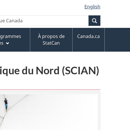
English
Recherche
rogrammes
À propos de
Canada.ca
es
StatCan
érique du Nord (SCIAN)