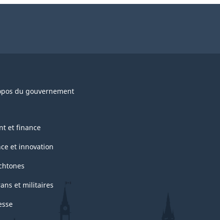
opos du gouvernement
nt et finance
nce et innovation
chtones
ans et militaires
esse