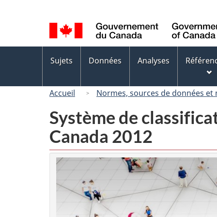
Sélection
de
la
langue
Menus
Sujets
Données
Analyses
Référen
des
sujets
Accueil
Normes, sources de données et
Système de classifica
Canada 2012