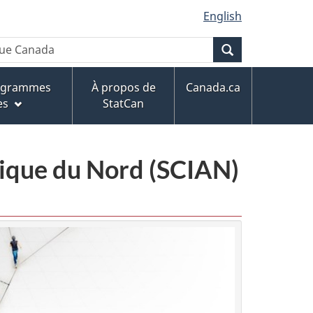
English
Recherche
rogrammes
À propos de
Canada.ca
es
StatCan
érique du Nord (SCIAN)