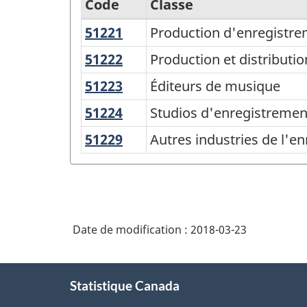
Code
Classe
51221
Production
Production d'enregistr
Système
d'enregistrements
de
51222
Production
Production et distributi
sonores
et
classification
51223
Éditeurs
Éditeurs de musique
distribution
des
de
51224
Studios
Studios d'enregistremen
d'enregistrements
musique
industries
d'enregistrement
sonores
51229
Autres
Autres industries de l'e
de
sonore
de
industries
l'Amérique
manière
de
du
intégrée
l'enregistrement
Nord
sonore
Date de modification :
2018-03-23
(SCIAN)
Canada
À
2012
Statistique Canada
propos
de
-