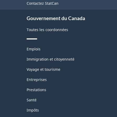
Contactez StatCan
ce
Structure
site
de
Gouvernement du Canada
la
Toutes les coordonnées
classification
Thèmes
Emplois
et
sujets
Immigration et citoyenneté
Voyage et tourisme
Entreprises
Prestations
Santé
Impôts