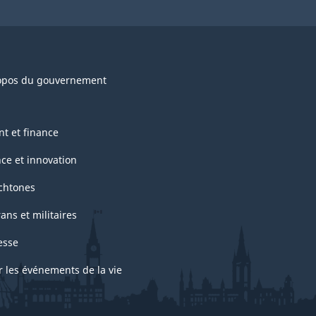
opos du gouvernement
nt et finance
nce et innovation
chtones
ans et militaires
esse
r les événements de la vie