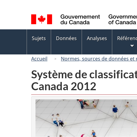
Sélection
de
la
langue
Menus
Sujets
Données
Analyses
Référen
des
sujets
Accueil
Normes, sources de données et
Système de classifica
Canada 2012