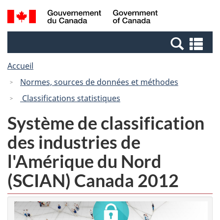
Passer
Passer
Recherche
/
au
à
et
Government
contenu
la
menus
of
Re
principal
version
Canada
et
HTML
Accueil
me
simplifiée
Normes, sources de données et méthodes
Classifications statistiques
Système de classification
des industries de
l'Amérique du Nord
(SCIAN) Canada 2012