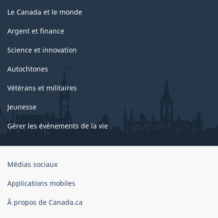
Le Canada et le monde
Argent et finance
Science et innovation
Autochtones
Vétérans et militaires
Jeunesse
Gérer les événements de la vie
Organisation
Médias sociaux
du
gouvernement
Applications mobiles
du
Ã propos de Canada.ca
Canada