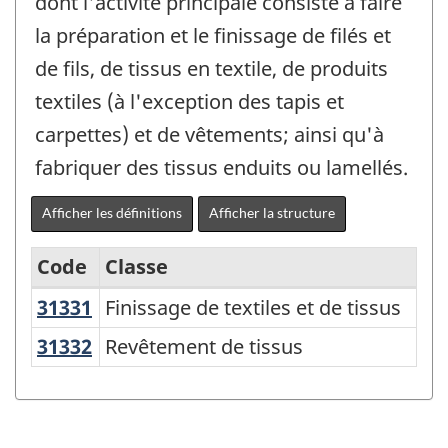
dont l'activité principale consiste à faire
la préparation et le finissage de filés et
de fils, de tissus en textile, de produits
textiles (à l'exception des tapis et
carpettes) et de vêtements; ainsi qu'à
fabriquer des tissus enduits ou lamellés.
Afficher les définitions
Afficher la structure
Code
Classe
31331
Finissage de textiles et de tissus
Finissage de textiles et de tissus
Système
de
31332
Revêtement de tissus
Revêtement de tissus
classification
des
industries