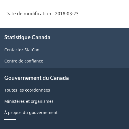
de
Date de modification :
2018-03-23
l'Amérique
du
À
Nord
Statistique Canada
propos
de
(SCIAN)
Contactez StatCan
ce
Canada
site
Centre de confiance
2012
-
Gouvernement du Canada
Structure
Toutes les coordonnées
de
Ministères et organismes
la
classification
À propos du gouvernement