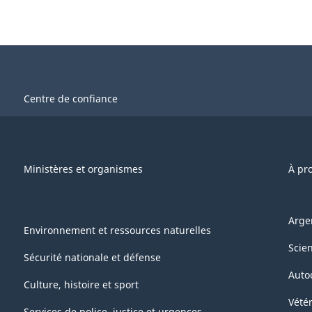
Centre de confiance
Ministères et organismes
À pr
Arge
Environnement et ressources naturelles
Scie
Sécurité nationale et défense
Auto
Culture, histoire et sport
Vétér
Services de police, justice et urgences