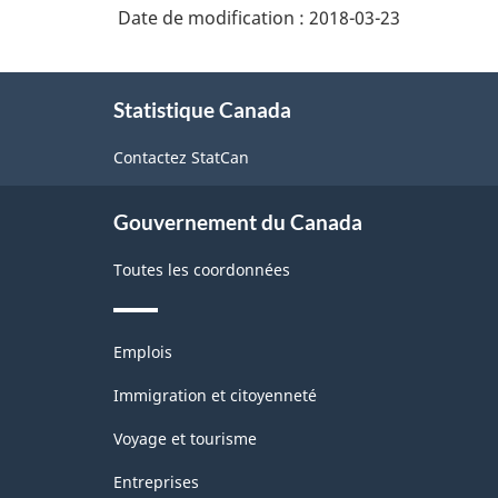
de
Date de modification :
2018-03-23
autres
l'Amérique
activités
À
du
liées
Statistique Canada
propos
à
Nord
de
l'assurance
Contactez StatCan
(SCIAN)
ce
site
Canada
Gouvernement du Canada
2012
-
Toutes les coordonnées
Structure
de
Thèmes
Emplois
et
la
sujets
Immigration et citoyenneté
classification
Voyage et tourisme
Entreprises