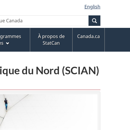
English
Recherche
rogrammes
À propos de
Canada.ca
es
StatCan
érique du Nord (SCIAN)