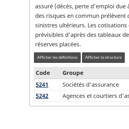
assuré (décès, perte d'emploi due 
des risques en commun prélèvent de
sinistres ultérieurs. Les cotisation
prévisibles d'après des tableaux de
réserves placées.
Afficher les définitions
Afficher la structure
Code
Groupe
5241
Sociétés
Sociétés d'assurance
Système
d'assurance
de
5242
Agences
Agences et courtiers d'as
et
classification
courtiers
des
d'assurance
industries
et