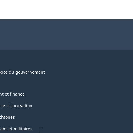
opos du gouvernement
nt et finance
nce et innovation
chtones
ans et militaires