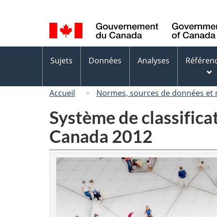
Sélection
de
la
langue
Menus
Sujets
Données
Analyses
Référen
des
sujets
Accueil
Normes, sources de données et
Système de classifica
Canada 2012