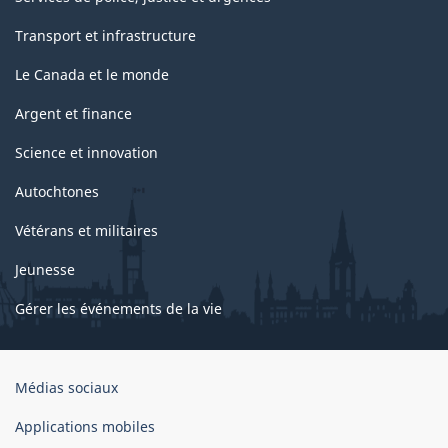
Transport et infrastructure
Le Canada et le monde
Argent et finance
Science et innovation
Autochtones
Vétérans et militaires
Jeunesse
Gérer les événements de la vie
Organisation
Médias sociaux
du
gouvernement
Applications mobiles
du