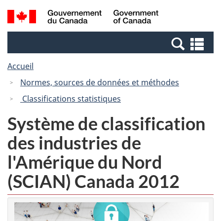
Passer
Passer
Recherche
/
au
à
et
Government
contenu
la
menus
of
Re
principal
version
Canada
et
HTML
Accueil
me
simplifiée
Normes, sources de données et méthodes
Classifications statistiques
Système de classification
des industries de
l'Amérique du Nord
(SCIAN) Canada 2012