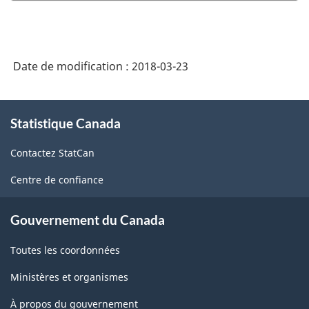
classification
des
industries
Date de modification :
2018-03-23
de
l'Amérique
À
Statistique Canada
propos
du
de
Nord
Contactez StatCan
ce
(SCIAN)
site
Centre de confiance
Canada
2012
Gouvernement du Canada
-
Toutes les coordonnées
Structure
Ministères et organismes
de
À propos du gouvernement
la