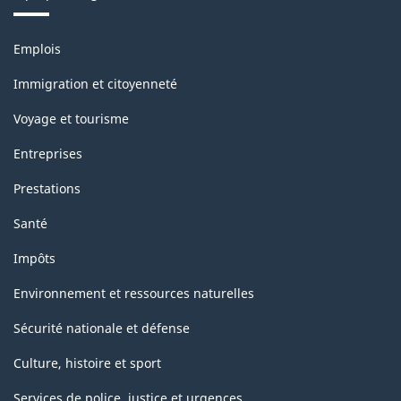
classification
Thèmes
Emplois
et
sujets
Immigration et citoyenneté
Voyage et tourisme
Entreprises
Prestations
Santé
Impôts
Environnement et ressources naturelles
Sécurité nationale et défense
Culture, histoire et sport
Services de police, justice et urgences