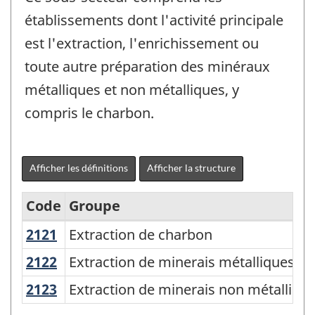
établissements dont l'activité principale
est l'extraction, l'enrichissement ou
toute autre préparation des minéraux
métalliques et non métalliques, y
compris le charbon.
Afficher les définitions
Afficher la structure
Code
Groupe
2121
Extraction de charbon
Extraction de charbon
Système
de
2122
Extraction de minerais métalliques
Extraction de minerais métalliques
classification
2123
Extraction de minerais non métalliq
Extraction de minerais non métalliqu
des