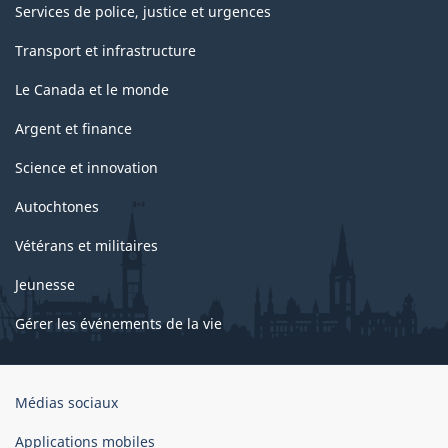
Services de police, justice et urgences
Transport et infrastructure
Le Canada et le monde
Argent et finance
Science et innovation
Autochtones
Vétérans et militaires
Jeunesse
Gérer les événements de la vie
Organisation
Médias sociaux
du
gouvernement
Applications mobiles