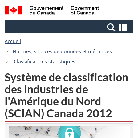
Passer
Passer
Recherche
/
au
à
et
Government
contenu
la
menus
of
Re
principal
version
Canada
et
HTML
Accueil
me
simplifiée
Normes, sources de données et méthodes
Classifications statistiques
Système de classification
des industries de
l'Amérique du Nord
(SCIAN) Canada 2012