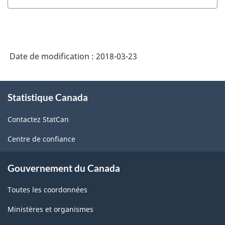
industries
de
l'Amérique
Date de modification :
2018-03-23
du
Nord
À
(SCIAN)
Statistique Canada
propos
Canada
de
Contactez StatCan
ce
2012
site
Centre de confiance
-
Structure
Gouvernement du Canada
de
Toutes les coordonnées
la
classification
Ministères et organismes