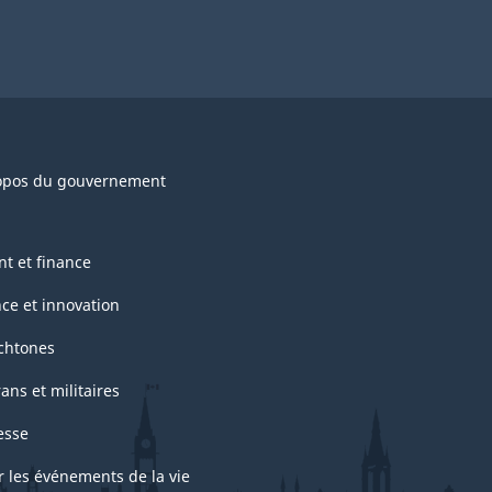
opos du gouvernement
nt et finance
nce et innovation
chtones
ans et militaires
esse
r les événements de la vie