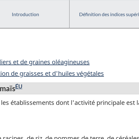
Introduction
Définition des indices supér
iers et de graines oléagineuses
ion de graisses et d'huiles végétales
ÉU
 maïs
es établissements dont l'activité principale est
e racines, de riz, de pommes de terre, de céréal