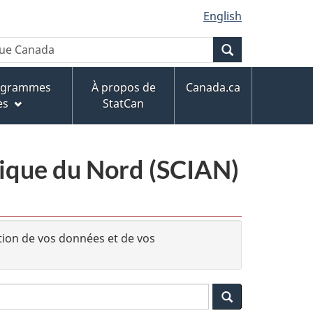
English
Recherche
rogrammes
À propos de
Canada.ca
es
StatCan
érique du Nord (SCIAN)
tion de vos données et de vos