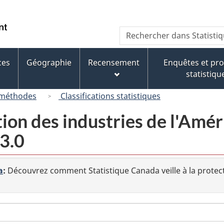
Passer
Passer
Passer
au
à
à
/
Recherche
Rechercher
contenu
« À
la
Government
dans
principal
propos
version
of
Statistique
de
HTML
ces
Géographie
Recensement
Enquêtes et p
Canada
Canada
ce
simplifiée
statistiqu
site »
 méthodes
Classifications statistiques
tion des industries de l'Am
3.0
a
:
Découvrez comment Statistique Canada veille à la protec