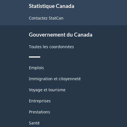
Statistique Canada
propos
de
Contactez StatCan
ce
site
Gouvernement du Canada
Toutes les coordonnées
Thèmes
Emplois
et
sujets
Immigration et citoyenneté
Voyage et tourisme
Entreprises
Prestations
Santé