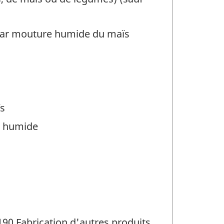
s par mouture humide du maïs
ïs
ie humide
90 Fabrication d'autres produits