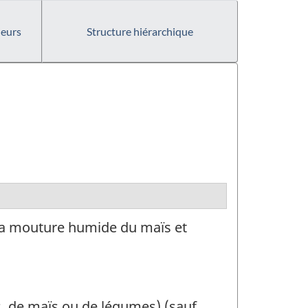
ieurs
Structure hiérarchique
 la mouture humide du maïs et
es, de maïs ou de légumes) (sauf