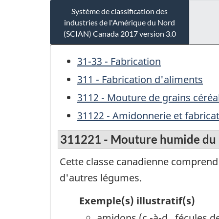
Système de classification des
industries de l'Amérique du Nord
(SCIAN) Canada 2017 version 3.0
31-33 - Fabrication
311 - Fabrication d'aliments
3112 - Mouture de grains céréal
31122 - Amidonnerie et fabricat
311221 - Mouture humide du
Cette classe canadienne comprend l
d'autres légumes.
Exemple(s) illustratif(s)
amidons (c.-à-d., fécules d