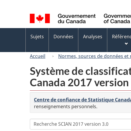
Sélection
de
la
langue
Menus
Sujets
Données
Analyses
Référen
des
sujets
Accueil
Normes, sources de données et
Système de classifica
Canada 2017 version 
Centre de confiance de Statistique Canad
renseignements personnels.