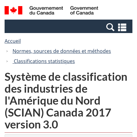
Passer
Passer
Recherche
/
au
à
et
Government
contenu
la
menus
of
Re
principal
version
Canada
et
HTML
Accueil
me
simplifiée
Normes, sources de données et méthodes
Classifications statistiques
Système de classification
des industries de
l'Amérique du Nord
(SCIAN) Canada 2017
version 3.0