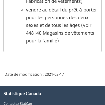
Fabrication de vêtements)
vendre au détail du prêt-à-porter
pour les personnes des deux
sexes et de tous les âges (Voir
448140 Magasins de vêtements
pour la famille)
Date de modification :
2021-03-17
À
Statistique Canada
propos
de
Contactez StatCan