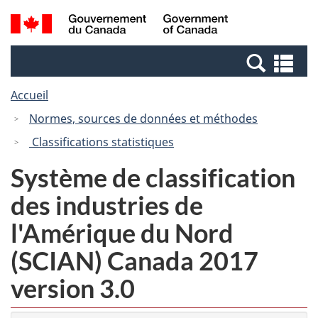
Passer
Passer
Recherche
/
au
à
et
Government
contenu
la
menus
of
Re
principal
version
Canada
et
HTML
Accueil
me
simplifiée
Normes, sources de données et méthodes
Classifications statistiques
Système de classification
des industries de
l'Amérique du Nord
(SCIAN) Canada 2017
version 3.0