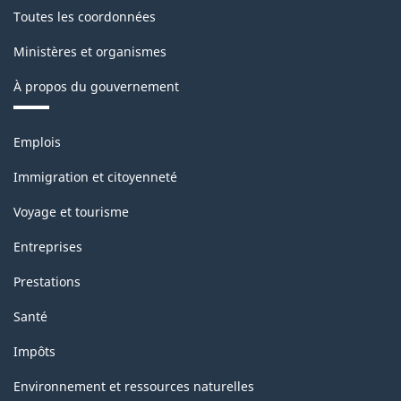
version
Toutes les coordonnées
3.0
Ministères et organismes
-
À propos du gouvernement
Structure
de
Thèmes
Emplois
la
et
sujets
classification
Immigration et citoyenneté
Voyage et tourisme
Entreprises
Prestations
Santé
Impôts
Environnement et ressources naturelles