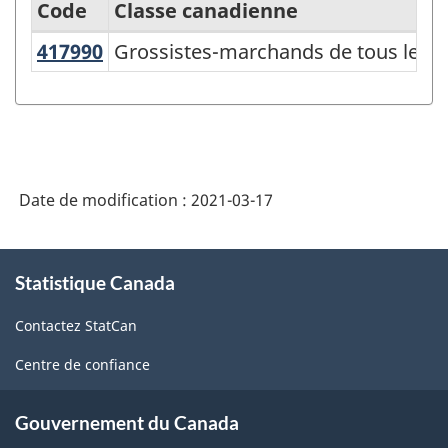
Code
Classe canadienne
417990
Grossistes-marchands de tous les 
Grossistes-marchands de tous les au
Système
de
classification
des
industries
Date de modification :
2021-03-17
de
l'Amérique
À
Statistique Canada
propos
du
de
Nord
Contactez StatCan
ce
(SCIAN)
site
Centre de confiance
Canada
2017
Gouvernement du Canada