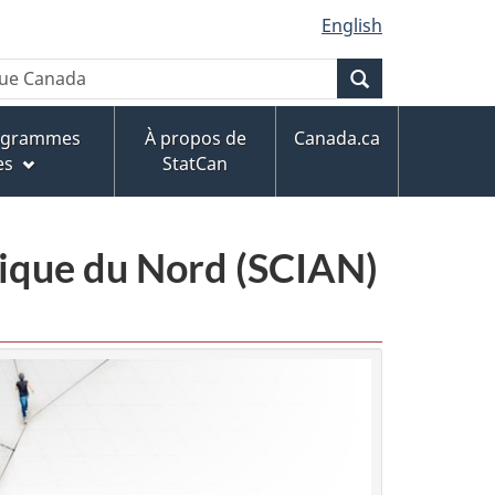
English
Recherche
rogrammes
À propos de
Canada.ca
es
StatCan
érique du Nord (SCIAN)