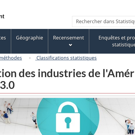
Passer
Passer
Passer
au
à
à
/
Recherche
Rechercher
contenu
« À
la
Government
dans
principal
propos
version
of
Statistique
de
HTML
ces
Géographie
Recensement
Enquêtes et p
Canada
Canada
ce
simplifiée
statistiqu
site »
 méthodes
Classifications statistiques
tion des industries de l'Am
3.0