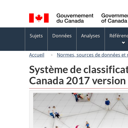
Sélection
de
la
langue
Menus
Sujets
Données
Analyses
Référen
des
sujets
Accueil
Normes, sources de données et
Système de classifica
Canada 2017 version 