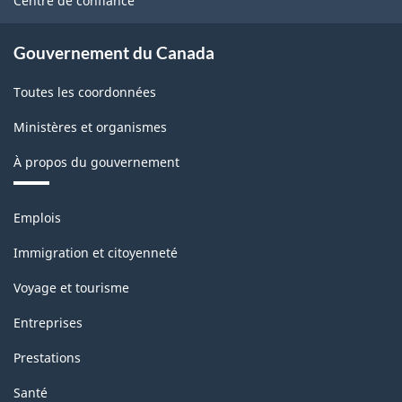
Centre de confiance
Canada
2017
Gouvernement du Canada
version
Toutes les coordonnées
3.0
Ministères et organismes
-
À propos du gouvernement
Structure
de
Thèmes
Emplois
la
et
sujets
classification
Immigration et citoyenneté
Voyage et tourisme
Entreprises
Prestations
Santé