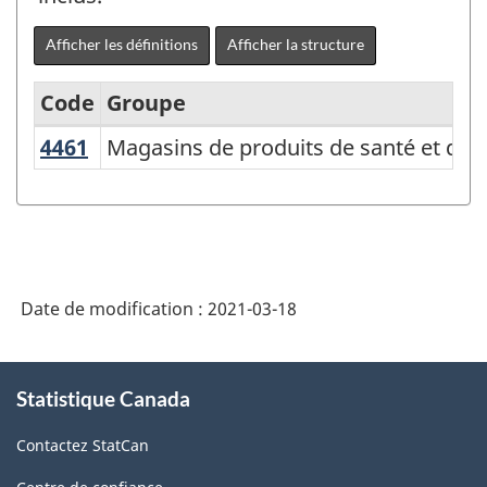
Afficher les définitions
Afficher la structure
Code
Groupe
4461
Magasins de produits de santé et de
Magasins de produits de santé et de 
Système
de
classification
des
industries
Date de modification :
2021-03-18
de
l'Amérique
À
Statistique Canada
propos
du
de
Nord
Contactez StatCan
ce
(SCIAN)
site