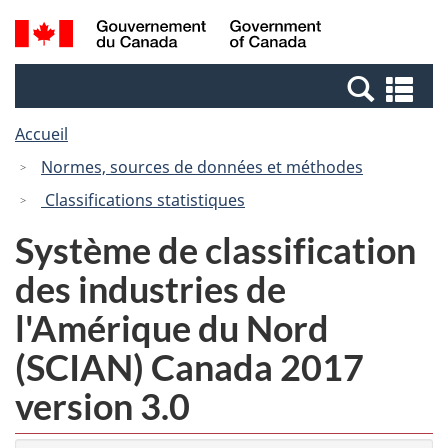
Passer
Passer
Recherche
/
au
à
et
Government
contenu
la
menus
of
Re
principal
version
Canada
et
HTML
Accueil
me
simplifiée
Normes, sources de données et méthodes
Classifications statistiques
Système de classification
des industries de
l'Amérique du Nord
(SCIAN) Canada 2017
version 3.0