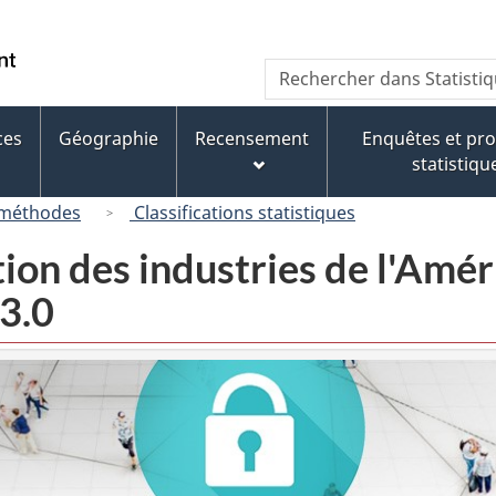
Passer
Passer
Passer
au
à
à
/
Recherche
Rechercher
contenu
« À
la
Government
dans
principal
propos
version
of
Statistique
de
HTML
ces
Géographie
Recensement
Enquêtes et p
Canada
Canada
ce
simplifiée
statistiqu
site »
 méthodes
Classifications statistiques
tion des industries de l'Am
3.0