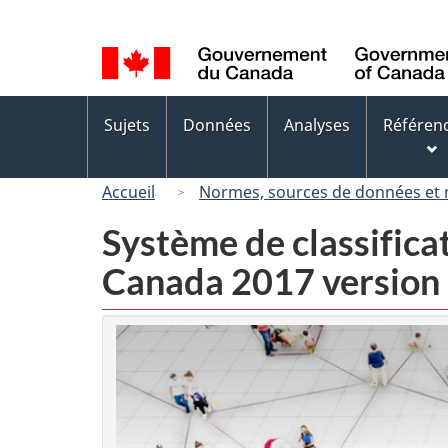
Sélection
de
la
langue
Menus
Sujets
Données
Analyses
Référen
des
sujets
Accueil
Normes, sources de données et
Système de classifica
Canada 2017 version 