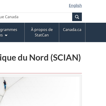
English
Recherche
rogrammes
À propos de
Canada.ca
es
StatCan
érique du Nord (SCIAN)