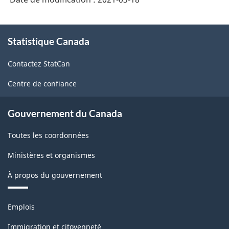
À
Statistique Canada
propos
de
Contactez StatCan
ce
site
Centre de confiance
Gouvernement du Canada
Toutes les coordonnées
Ministères et organismes
À propos du gouvernement
Thèmes
Emplois
et
sujets
Immigration et citoyenneté