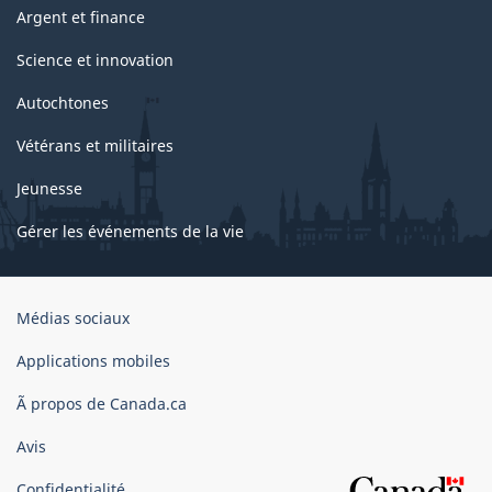
Argent et finance
Science et innovation
Autochtones
Vétérans et militaires
Jeunesse
Gérer les événements de la vie
Organisation
Médias sociaux
du
gouvernement
Applications mobiles
du
Ã propos de Canada.ca
Canada
Avis
Confidentialité