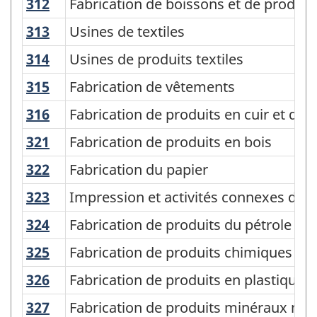
de
312
Fabrication de boissons et de produit
Fabrication de boissons et de produit
classification
313
Usines de textiles
Usines de textiles
des
314
Usines de produits textiles
Usines de produits textiles
industries
315
Fabrication de vêtements
Fabrication de vêtements
de
316
Fabrication de produits en cuir et de
Fabrication de produits en cuir et de
l'Amérique
du
321
Fabrication de produits en bois
Fabrication de produits en bois
Nord
322
Fabrication du papier
Fabrication du papier
(SCIAN)
323
Impression et activités connexes de s
Impression et activités connexes de s
Canada
324
Fabrication de produits du pétrole et
Fabrication de produits du pétrole et
2017
325
Fabrication de produits chimiques
Fabrication de produits chimiques
version
326
Fabrication de produits en plastique 
Fabrication de produits en plastique 
3.0
-
327
Fabrication de produits minéraux non
Fabrication de produits minéraux non