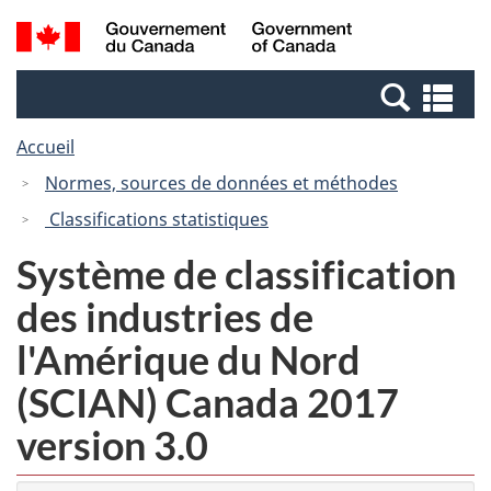
Passer
Passer
Recherche
/
au
à
et
Government
contenu
la
menus
of
Re
principal
version
Canada
et
HTML
Accueil
me
simplifiée
Normes, sources de données et méthodes
Classifications statistiques
Système de classification
des industries de
l'Amérique du Nord
(SCIAN) Canada 2017
version 3.0