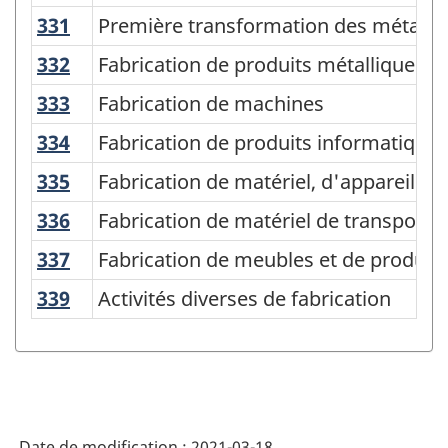
Structure
331
Première transformation des métaux
Première transformation des métaux
de
332
Fabrication de produits métalliques
Fabrication de produits métalliques
la
333
Fabrication de machines
Fabrication de machines
classification
334
Fabrication de produits informatiques
Fabrication de produits informatiques
335
Fabrication de matériel, d'appareils 
Fabrication de matériel, d'appareils 
336
Fabrication de matériel de transport
Fabrication de matériel de transport
337
Fabrication de meubles et de produit
Fabrication de meubles et de produit
339
Activités diverses de fabrication
Activités diverses de fabrication
Date de modification :
2021-03-18