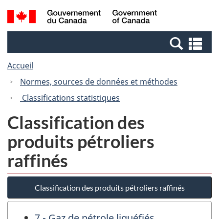
Passer
Passer
Recherche
/
au
à
et
Government
contenu
la
menus
of
Re
principal
version
Canada
et
HTML
Accueil
me
simplifiée
Normes, sources de données et méthodes
Classifications statistiques
Classification des
produits pétroliers
raffinés
Classification des produits pétroliers raffinés
7 - Gaz de pétrole liquéfiés