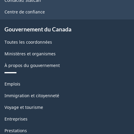
Contactez StatCan
ce
site
Centre de confiance
Gouvernement du Canada
Toutes les coordonnées
Ministères et organismes
À propos du gouvernement
Thèmes
Emplois
et
sujets
Immigration et citoyenneté
Voyage et tourisme
Entreprises
Prestations