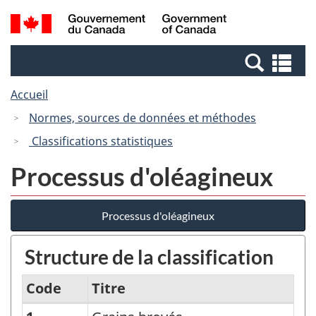
Passer
Passer
Recherche
/
au
à
et
Government
contenu
la
menus
of
Re
principal
version
Canada
et
HTML
Accueil
me
simplifiée
Normes, sources de données et méthodes
Classifications statistiques
Processus d'oléagineux
Processus d'oléagineux
Structure de la classification
Code
Titre