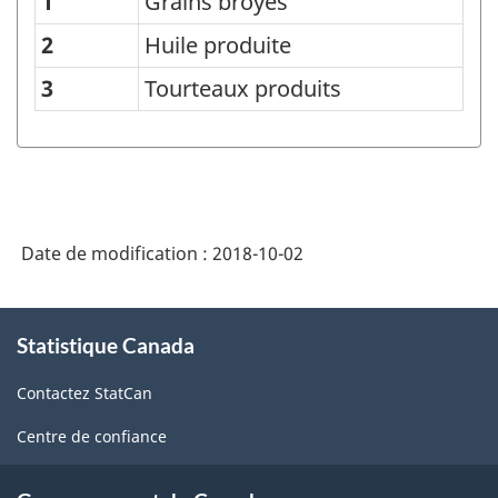
1
Grains broyés
Processus
d'oléagineux
2
Huile produite
-
3
Tourteaux produits
Structure
de
la
classification
Date de modification :
2018-10-02
À
Statistique Canada
propos
de
Contactez StatCan
ce
site
Centre de confiance