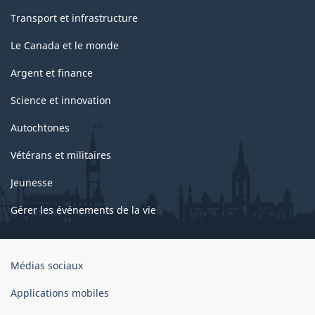
Transport et infrastructure
Le Canada et le monde
Argent et finance
Science et innovation
Autochtones
Vétérans et militaires
Jeunesse
Gérer les événements de la vie
Organisation
Médias sociaux
du
gouvernement
Applications mobiles
du