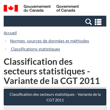
Passer
Passer
Recherche
/
au
à
et
Government
contenu
la
menus
of
Re
principal
version
Canada
et
HTML
Accueil
me
simplifiée
Normes, sources de données et méthodes
Classifications statistiques
Classification des
secteurs statistiques -
Variante de la CGT 2011
Classification des secteurs statistiques - Variante de la
CGT 2011