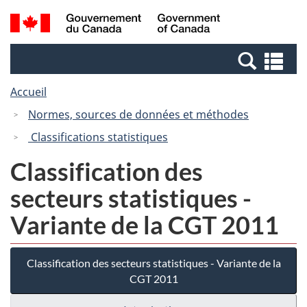
Passer
Passer
Recherche
/
au
à
et
Government
contenu
la
menus
of
Re
principal
version
Canada
et
HTML
Accueil
me
simplifiée
Normes, sources de données et méthodes
Classifications statistiques
Classification des
secteurs statistiques -
Variante de la CGT 2011
Classification des secteurs statistiques - Variante de la
CGT 2011