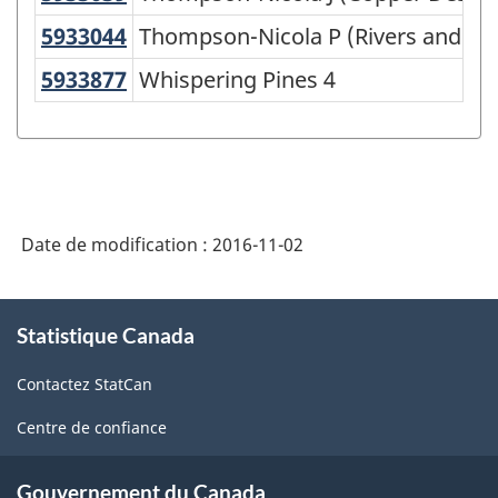
CGT
5933044
Thompson-Nicola P (Rivers and t
Thompson-Nicola P (Rivers and th
2011
5933877
Whispering Pines 4
Whispering Pines 4
-
Structure
de
la
Date de modification :
2016-11-02
classification
À
Statistique Canada
propos
de
Contactez StatCan
ce
site
Centre de confiance
Gouvernement du Canada