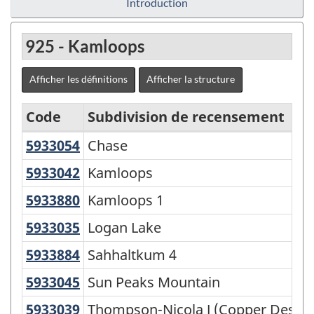
Introduction
925 - Kamloops
Afficher les définitions
Afficher la structure
Code
Subdivision de recensement
5933054
Chase
Chase
Classification
des
5933042
Kamloops
Kamloops
secteurs
5933880
Kamloops 1
Kamloops 1
statistiques
5933035
Logan Lake
Logan Lake
-
5933884
Sahhaltkum 4
Sahhaltkum 4
Variante
5933045
Sun Peaks Mountain
Sun Peaks Mountain
de
la
5933039
Thompson-Nicola J (Copper Deser
Thompson-Nicola J (Copper Desert