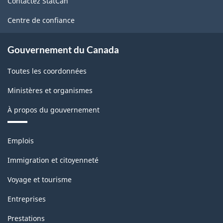
Contactez StatCan
ce
site
Centre de confiance
Gouvernement du Canada
Toutes les coordonnées
Ministères et organismes
À propos du gouvernement
Thèmes
Emplois
et
sujets
Immigration et citoyenneté
Voyage et tourisme
Entreprises
Prestations