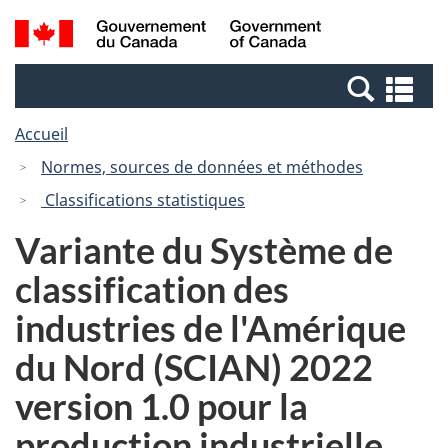
Passer
Passer
Recherche
/
au
à
et
Government
contenu
la
menus
of
Re
principal
version
Canada
et
HTML
Accueil
me
simplifiée
Normes, sources de données et méthodes
Classifications statistiques
Variante du Système de
classification des
industries de l'Amérique
du Nord (SCIAN) 2022
version 1.0 pour la
production industrielle