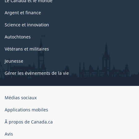
Le Canada et le monde
Argent et finance
Science et innovation
Autochtones
Vétérans et militaires
Jeunesse
Gérer les événements de la vie
Organisation
Médias sociaux
du
gouvernement
Applications mobiles
du
Ã propos de Canada.ca
Canada
Avis