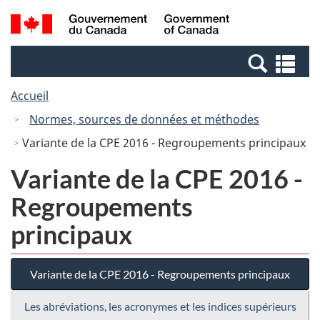
Passer
Passer
Recherche
/
au
à
et
Government
contenu
la
menus
of
Re
principal
version
Canada
et
HTML
Accueil
me
simplifiée
Normes, sources de données et méthodes
Variante de la CPE 2016 - Regroupements principaux
Variante de la CPE 2016 -
Regroupements
principaux
Variante de la CPE 2016 - Regroupements principaux
Les abréviations, les acronymes et les indices supérieurs