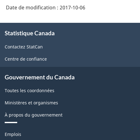
Date de modification :
2017-10-06
À
Statistique Canada
propos
de
Contactez StatCan
ce
site
Centre de confiance
Gouvernement du Canada
Toutes les coordonnées
Ministères et organismes
À propos du gouvernement
Thèmes
Emplois
et