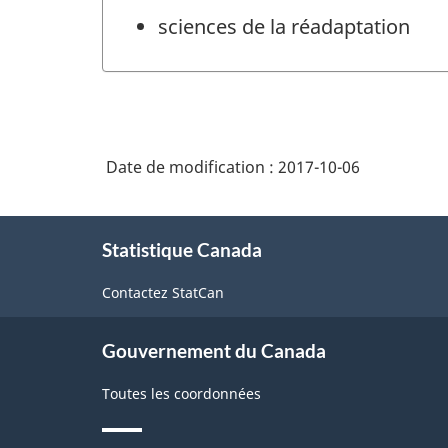
sciences de la réadaptation
Date de modification :
2017-10-06
À
Statistique Canada
propos
de
Contactez StatCan
ce
site
Gouvernement du Canada
Toutes les coordonnées