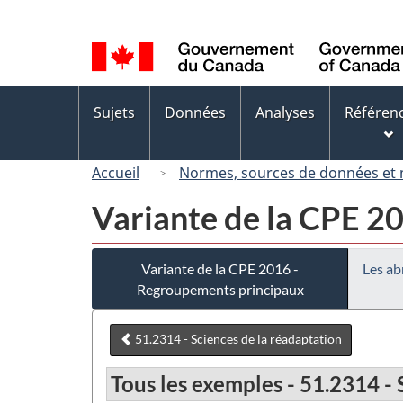
Sélection
de
la
langue
Menus
Sujets
Données
Analyses
Référen
des
sujets
Accueil
Normes, sources de données et
Variante de la CPE 2
Variante de la CPE 2016 -
Les ab
Regroupements principaux
51.2314 - Sciences de la réadaptation
Tous les exemples - 51.2314 - 