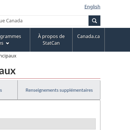
English
Recherche
rogrammes
À propos de
Canada.ca
es
StatCan
incipaux
paux
s
Renseignements supplémentaires