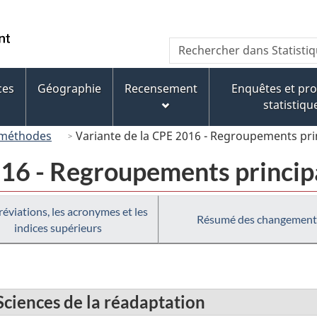
Passer
Passer
Passer
au
à
à
/
Recherche
Rechercher
contenu
« À
la
Government
dans
principal
propos
version
of
Statistique
de
HTML
ces
Géographie
Recensement
Enquêtes et p
Canada
Canada
ce
simplifiée
statistiqu
site »
 méthodes
Variante de la CPE 2016 - Regroupements pr
016 - Regroupements princi
réviations, les acronymes et les
Résumé des changement
indices supérieurs
Sciences de la réadaptation