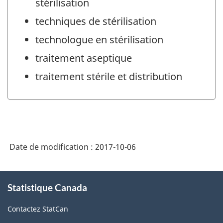
stérilisation
techniques de stérilisation
technologue en stérilisation
traitement aseptique
traitement stérile et distribution
Date de modification :
2017-10-06
À
Statistique Canada
propos
de
Contactez StatCan
ce