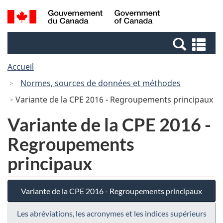
Passer
Passer
Recherche
/
au
à
et
Government
contenu
la
menus
of
Re
principal
version
Canada
et
HTML
Accueil
me
simplifiée
Normes, sources de données et méthodes
Variante de la CPE 2016 - Regroupements principaux
Variante de la CPE 2016 -
Regroupements
principaux
Variante de la CPE 2016 - Regroupements principaux
Les abréviations, les acronymes et les indices supérieurs