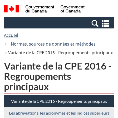
Passer
Passer
Recherche
/
au
à
et
Government
contenu
la
menus
of
Re
principal
version
Canada
et
HTML
Accueil
me
simplifiée
Normes, sources de données et méthodes
Variante de la CPE 2016 - Regroupements principaux
Variante de la CPE 2016 -
Regroupements
principaux
Variante de la CPE 2016 - Regroupements principaux
Les abréviations, les acronymes et les indices supérieurs