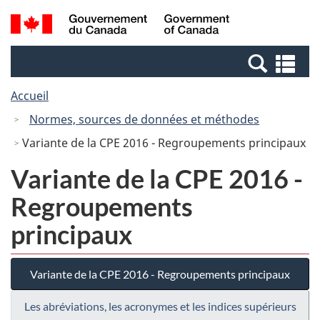
Passer
Passer
Passer
Recherche
/
au
au
à
et
Government
Gestionnaire
contenu
la
menus
of
Re
des
principal
version
Canada
et
Invitations
HTML
Accueil
me
simplifiée
Normes, sources de données et méthodes
Variante de la CPE 2016 - Regroupements principaux
Variante de la CPE 2016 -
Regroupements
principaux
Variante de la CPE 2016 - Regroupements principaux
Les abréviations, les acronymes et les indices supérieurs