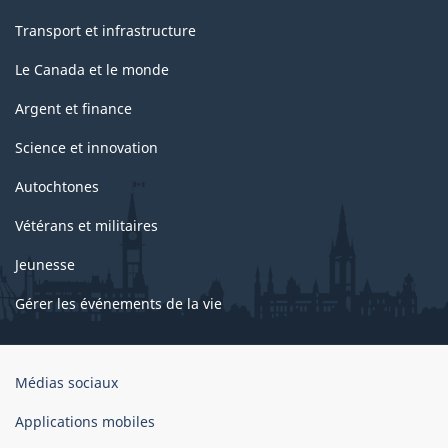
Transport et infrastructure
Le Canada et le monde
Argent et finance
Science et innovation
Autochtones
Vétérans et militaires
Jeunesse
Gérer les événements de la vie
Organisation
Médias sociaux
du
gouvernement
Applications mobiles
du