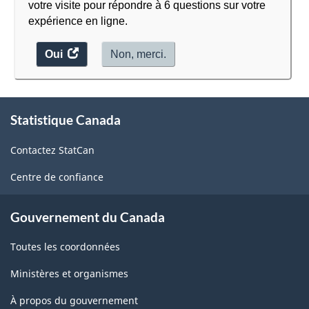
votre visite pour répondre à 6 questions sur votre
expérience en ligne.
Oui
accéder
Non, merci.
au
sondage.
À
Statistique Canada
propos
de
Contactez StatCan
ce
site
Centre de confiance
Gouvernement du Canada
Toutes les coordonnées
Ministères et organismes
À propos du gouvernement